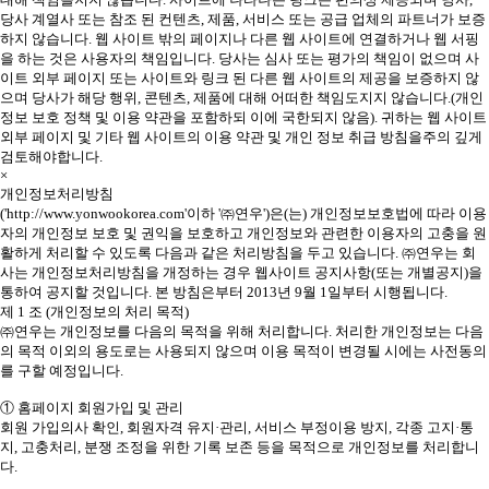
당사 계열사 또는 참조 된 컨텐츠, 제품, 서비스 또는 공급 업체의 파트너가 보증
하지 않습니다. 웹 사이트 밖의 페이지나 다른 웹 사이트에 연결하거나 웹 서핑
을 하는 것은 사용자의 책임입니다. 당사는 심사 또는 평가의 책임이 없으며 사
이트 외부 페이지 또는 사이트와 링크 된 다른 웹 사이트의 제공을 보증하지 않
으며 당사가 해당 행위, 콘텐츠, 제품에 대해 어떠한 책임도지지 않습니다.(개인
정보 보호 정책 및 이용 약관을 포함하되 이에 국한되지 않음). 귀하는 웹 사이트
외부 페이지 및 기타 웹 사이트의 이용 약관 및 개인 정보 취급 방침을주의 깊게
검토해야합니다.
×
개인정보처리방침
('http://www.yonwookorea.com'이하 '㈜연우')은(는) 개인정보보호법에 따라 이용
자의 개인정보 보호 및 권익을 보호하고 개인정보와 관련한 이용자의 고충을 원
활하게 처리할 수 있도록 다음과 같은 처리방침을 두고 있습니다. ㈜연우는 회
사는 개인정보처리방침을 개정하는 경우 웹사이트 공지사항(또는 개별공지)을
통하여 공지할 것입니다. 본 방침은부터 2013년 9월 1일부터 시행됩니다.
제 1 조 (개인정보의 처리 목적)
㈜연우는 개인정보를 다음의 목적을 위해 처리합니다. 처리한 개인정보는 다음
의 목적 이외의 용도로는 사용되지 않으며 이용 목적이 변경될 시에는 사전동의
를 구할 예정입니다.
① 홈페이지 회원가입 및 관리
회원 가입의사 확인, 회원자격 유지·관리, 서비스 부정이용 방지, 각종 고지·통
지, 고충처리, 분쟁 조정을 위한 기록 보존 등을 목적으로 개인정보를 처리합니
다.