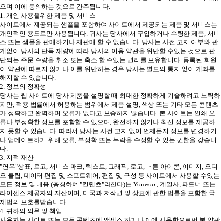
으며 이에 동의하는 것으로 간주됩니다.
1. 개인 사용을위한 제품 및 서비스
사이트에서 제공되는 샘플을 포함하여 사이트에서 제공되는 제품 및 서비스는
개인적인 용도로만 사용됩니다. 귀사는 당사에서 구입하거나 수령한 제품, 서비
스 또는 샘플을 판매하거나 재판매 할 수 없습니다. 당사는 사전 고지 여부와 관
계없이 당사의 단독 재량에 따라 당사의 이용 약관을 위반할 수있는 것으로 판
단되는 주문 수량을 취소 또는 축소 할 수있는 권리를 보유합니다. 등록된 회원
이 약관에 따르지 않거나 이를 위반하는 경우 당사는 별도의 통지 없이 계좌를
해지할 수 있습니다.
2. 정보의 정확성
당사는 웹 사이트에 당사 제품을 설명할 때 최대한 정확하게 기술하려고 노력하
지만, 적용 법률에서 허용하는 범위에서 제품 설명, 색상 또는 기타 모든 콘텐츠
가 정확하고 완벽하며 오류가 없다고 보증하지 않습니다. 본 사이트는 인쇄 오
류나 부정확한 정보를 포함할 수 있으며, 완전하지 않거나 최신 정보를 제공하
지 못할 수 있습니다. 따라서 당사는 사전 고지 없이 언제든지 정보를 변경하거
나 업데이트하기 위해 오류, 부정확 또는 누락을 수정할 수 있는 권한을 갖습니
다.
3. 지적 재산
"연우"상표, 로고, 서비스 마크, 텍스트, 그래픽, 로고, 버튼 아이콘, 이미지, 오디
오 클립, 데이터 편집 및 소프트웨어, 편집 및 구성 등 사이트에서 사용할 수있는
모든 정보 및 내용 (총칭하여 "컨텐츠"라한다)는 Yonwoo., 계열사, 파트너 또는
라이센스 제공자의 자산이며, 미국과 저작권 및 상표에 관한 법률을 포함한 국
제법의 보호를받습니다.
4. 귀하의 의무 및 책임
사용자는 사이트 또는 모든 콘텐츠에 액세스 하거나 이에 사용함으로써 본 약관