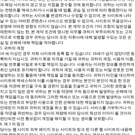
과 해당 사이트의 경고 또는 지침을 준수할 것에 동의합니다. 귀하는 사이트 또
는 컨텐트를 액세스하거나 사용할 때 법률, 관습 및 선의에 따라 행동한다는 데
동의합니다. 귀하는 사이트를 변경하거나 수정할 수 없으며, 본 사이트에 나타
날 수 있는 어떠한 콘텐츠나 서비스도 변경할 수 없으며, 사이트의 무결성이나
운영에 어떠한 영향도 미치지 않습니다. 본 계약 조건의 기타 조항의 일반성을
제한하지 않는 한, 본 계약 조건에 명시된 의무를 귀하가 부주의하게 또는 고의
적으로 이행할 경우 귀하는 당사의 모든 자회사에 대해 발생할 수있는 모든 손
실 및 손해에 대해 책임을 져야합니다.
5. 귀하의 계정
18 세 이상인 경우 저희 사이트에 등록 할 수 있습니다. 18세가 넘지 않았다면 등
록하지 마십시오. 귀하가 회원 자격을 가질 때 귀하는 귀하의 계정, 사용자 이름,
비밀 번호를 비밀로 유지할 책임이 있습니다. 사용자는 이러한 정보를 완전하게
최신 상태로 유지해야 합니다. 귀하의 계정, 사용자 이름 또는 비밀 번호로 인해
발생하는 모든 활동에 대해 책임을 질것을 동의합니다. 귀하가 타인을 대신하여
사이트에 액세스하여 이를 사용하는 경우 귀하는 본인이 본인이 제공 한 모든
이용 약관에 본인을 구속 할 권한이 있음을 진술하고 귀하가 그러한 권한을 가
지고 있지 않은 경우 귀하는 본 이용 약관에 구속 됨으로써 발생하는 손해에 대
한 책임을지는 데 동의하며 그러한 액세스 또는 사용으로 인해 발생하는 사이트
또는 컨텐츠의 부당한 사용으로 인한 손해에 대한 책임을지지 않습니다. 귀하는
언제든지 저희와 귀하의 계정을 취소 할 수 있습니다. 서비스를 거부하거나 이
용 약관을 위반하는 경우 당사의 재량에 따라 당사의 최선의 이익이 될 것이라
판단되면 사전 통보없이 계정을 해지할 수 있는 권리를 보유합니다.
6. 제 3 자 링크
당사는 웹 사이트 외부 페이지 또는 사이트와 링크 된 다른 웹 사이트의 내용에
대해 책임을지지 않습니다. 사이트에 나타나는 링크는 편의상 제공되며 당사,