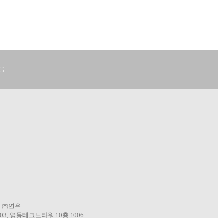
G
ORTLIMITED
3 ㈜연우
3, 영동테크노타워 10층 1006