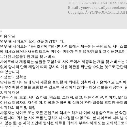
TEL : 032-575-8811 FAX : 032-578-
E-mail : yonwookorea@yonwookorea
Copyright ⓒ YONWOO Co., Ltd. All R
×
이용 약관
연우 웹 사이트에 오신 것을 환영합니다.
연우 웹 사이트는 다음 조건에 따라 본 사이트에서 제공되는 콘텐츠 및 서비스를
에 액세스하거나 사용함으로써 귀하는 귀하가 본 이용 약관을 읽고 이해했으며 
1. 개인 사용을위한 제품 및 서비스
사이트에서 제공되는 샘플을 포함하여 사이트에서 제공되는 제품 및 서비스는 개
없이 당사의 단독 재량에 따라 당사의 이용 약관을 위반할 수있는 것으로 판단되
수 있습니다.
2. 정보의 정확성
당사는 웹 사이트에 당사 제품을 설명할 때 최대한 정확하게 기술하려고 노력하지
나 부정확한 정보를 포함할 수 있으며, 완전하지 않거나 최신 정보를 제공하지 
3. 지적 재산
"연우"상표, 로고, 서비스 마크, 텍스트, 그래픽, 로고, 버튼 아이콘, 이미지, 오
이센스 제공자의 자산이며, 미국과 저작권 및 상표에 관한 법률을 포함한 국제
4. 귀하의 의무 및 책임
사용자는 사이트 또는 모든 콘텐츠에 액세스 하거나 이에 사용함으로써 본 약관과
의합니다. 귀하는 사이트를 변경하거나 수정할 수 없으며, 본 사이트에 나타날 
지 않는 한, 본 계약 조건에 명시된 의무를 귀하가 부주의하게 또는 고의적으로