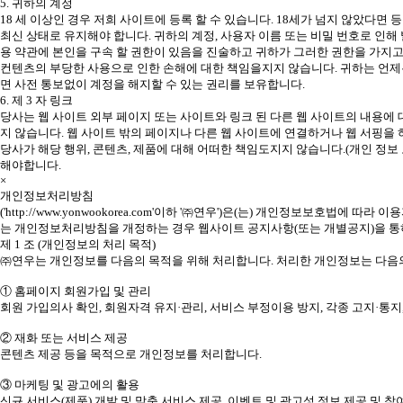
5. 귀하의 계정
18 세 이상인 경우 저희 사이트에 등록 할 수 있습니다. 18세가 넘지 않았다면
최신 상태로 유지해야 합니다. 귀하의 계정, 사용자 이름 또는 비밀 번호로 인
용 약관에 본인을 구속 할 권한이 있음을 진술하고 귀하가 그러한 권한을 가지고
컨텐츠의 부당한 사용으로 인한 손해에 대한 책임을지지 않습니다. 귀하는 언제
면 사전 통보없이 계정을 해지할 수 있는 권리를 보유합니다.
6. 제 3 자 링크
당사는 웹 사이트 외부 페이지 또는 사이트와 링크 된 다른 웹 사이트의 내용에 
지 않습니다. 웹 사이트 밖의 페이지나 다른 웹 사이트에 연결하거나 웹 서핑을
당사가 해당 행위, 콘텐츠, 제품에 대해 어떠한 책임도지지 않습니다.(개인 정보 
해야합니다.
×
개인정보처리방침
('http://www.yonwookorea.com'이하 '㈜연우')은(는) 개인정보
는 개인정보처리방침을 개정하는 경우 웹사이트 공지사항(또는 개별공지)을 통하여
제 1 조 (개인정보의 처리 목적)
㈜연우는 개인정보를 다음의 목적을 위해 처리합니다. 처리한 개인정보는 다음의
① 홈페이지 회원가입 및 관리
회원 가입의사 확인, 회원자격 유지·관리, 서비스 부정이용 방지, 각종 고지·통
② 재화 또는 서비스 제공
콘텐츠 제공 등을 목적으로 개인정보를 처리합니다.
③ 마케팅 및 광고에의 활용
신규 서비스(제품) 개발 및 맞춤 서비스 제공, 이벤트 및 광고성 정보 제공 및