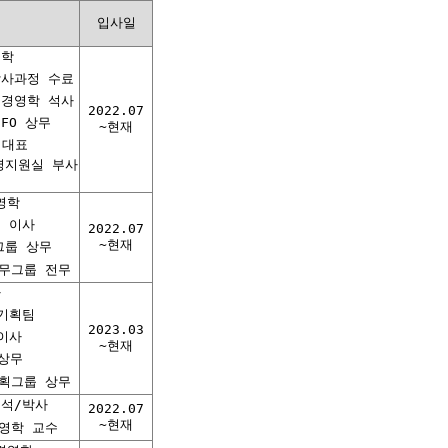
입사일
물학
박사과정 수료
 경영학 석사
2022.07
FO 상무
~현재
 대표
영지원실 부사
영학
 이사
2022.07
~현재
그룹 상무
무그룹 전무
사
기획팀
2023.03
이사
~현재
 상무
획그룹 상무
석/박사
2022.07
~현재
영학 교수