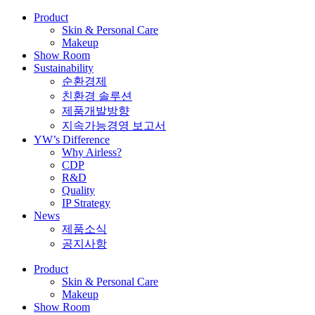
Product
Skin & Personal Care
Makeup
Show Room
Sustainability
순환경제
친환경 솔루션
제품개발방향
지속가능경영 보고서
YW’s Difference
Why Airless?
CDP
R&D
Quality
IP Strategy
News
제품소식
공지사항
Product
Skin & Personal Care
Makeup
Show Room