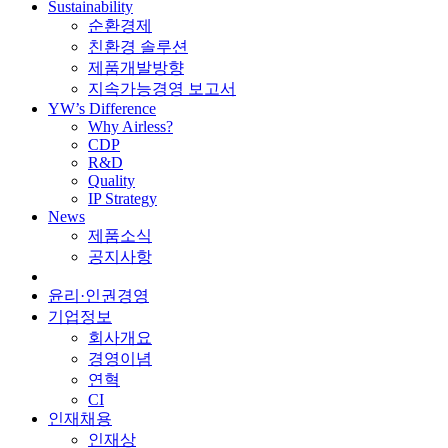
Sustainability
순환경제
친환경 솔루션
제품개발방향
지속가능경영 보고서
YW’s Difference
Why Airless?
CDP
R&D
Quality
IP Strategy
News
제품소식
공지사항
윤리·인권경영
기업정보
회사개요
경영이념
연혁
CI
인재채용
인재상