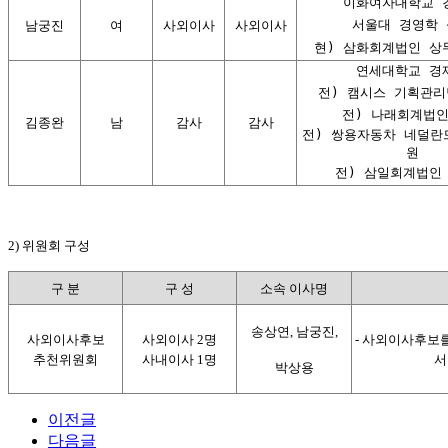
이화여자대학교 
서울대 경영학 
남궁진
여
사외이사
사외이사
현) 삼화회계법인 상무
연세대학교 경
전) 캠시스 기획관리
전) 나래회계법인
김종완
남
감사
감사
전) 쌍용자동차 네덜란드
원
전) 삼일회계법인
2) 위원회 구성
구 분
구 성
소속 이사명
송상연, 남궁진,
사외이사후보
사외이사 2명
- 사외이사후보를
추천위원회
사내이사 1명
서
박상용
이전글
다음글