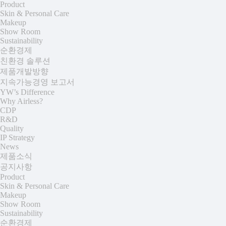
Product
Skin & Personal Care
Makeup
Show Room
Sustainability
순환경제
친환경 솔루션
제품개발방향
지속가능경영 보고서
YW’s Difference
Why Airless?
CDP
R&D
Quality
IP Strategy
News
제품소식
공지사항
Product
Skin & Personal Care
Makeup
Show Room
Sustainability
순환경제