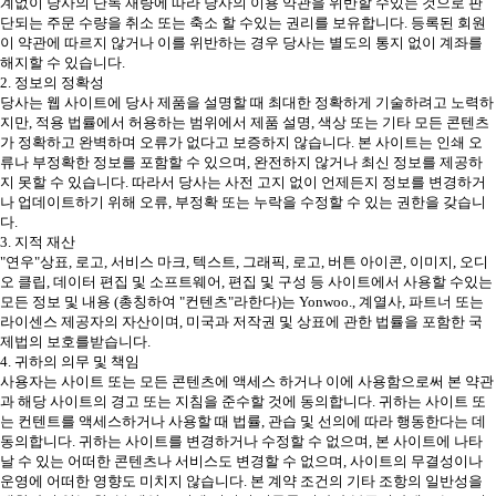
계없이 당사의 단독 재량에 따라 당사의 이용 약관을 위반할 수있는 것으로 판
단되는 주문 수량을 취소 또는 축소 할 수있는 권리를 보유합니다. 등록된 회원
이 약관에 따르지 않거나 이를 위반하는 경우 당사는 별도의 통지 없이 계좌를
해지할 수 있습니다.
2. 정보의 정확성
당사는 웹 사이트에 당사 제품을 설명할 때 최대한 정확하게 기술하려고 노력하
지만, 적용 법률에서 허용하는 범위에서 제품 설명, 색상 또는 기타 모든 콘텐츠
가 정확하고 완벽하며 오류가 없다고 보증하지 않습니다. 본 사이트는 인쇄 오
류나 부정확한 정보를 포함할 수 있으며, 완전하지 않거나 최신 정보를 제공하
지 못할 수 있습니다. 따라서 당사는 사전 고지 없이 언제든지 정보를 변경하거
나 업데이트하기 위해 오류, 부정확 또는 누락을 수정할 수 있는 권한을 갖습니
다.
3. 지적 재산
"연우"상표, 로고, 서비스 마크, 텍스트, 그래픽, 로고, 버튼 아이콘, 이미지, 오디
오 클립, 데이터 편집 및 소프트웨어, 편집 및 구성 등 사이트에서 사용할 수있는
모든 정보 및 내용 (총칭하여 "컨텐츠"라한다)는 Yonwoo., 계열사, 파트너 또는
라이센스 제공자의 자산이며, 미국과 저작권 및 상표에 관한 법률을 포함한 국
제법의 보호를받습니다.
4. 귀하의 의무 및 책임
사용자는 사이트 또는 모든 콘텐츠에 액세스 하거나 이에 사용함으로써 본 약관
과 해당 사이트의 경고 또는 지침을 준수할 것에 동의합니다. 귀하는 사이트 또
는 컨텐트를 액세스하거나 사용할 때 법률, 관습 및 선의에 따라 행동한다는 데
동의합니다. 귀하는 사이트를 변경하거나 수정할 수 없으며, 본 사이트에 나타
날 수 있는 어떠한 콘텐츠나 서비스도 변경할 수 없으며, 사이트의 무결성이나
운영에 어떠한 영향도 미치지 않습니다. 본 계약 조건의 기타 조항의 일반성을