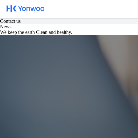
카탈로그
문의하기
Catalog
Contact us
News
We keep the earth Clean and healthy.