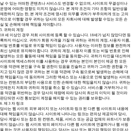
날 수 있는 어떠한 콘텐츠나 서비스도 변경할 수 없으며, 사이트의 무결성이나
운영에 어떠한 영향도 미치지 않습니다. 본 계약 조건의 기타 조항의 일반성을
제한하지 않는 한, 본 계약 조건에 명시된 의무를 귀하가 부주의하게 또는 고의
적으로 이행할 경우 귀하는 당사의 모든 자회사에 대해 발생할 수있는 모든 손
실 및 손해에 대해 책임을 져야합니다.
5. 귀하의 계정
18 세 이상인 경우 저희 사이트에 등록 할 수 있습니다. 18세가 넘지 않았다면 등
록하지 마십시오. 귀하가 회원 자격을 가질 때 귀하는 귀하의 계정, 사용자 이름,
비밀 번호를 비밀로 유지할 책임이 있습니다. 사용자는 이러한 정보를 완전하게
최신 상태로 유지해야 합니다. 귀하의 계정, 사용자 이름 또는 비밀 번호로 인해
발생하는 모든 활동에 대해 책임을 질것을 동의합니다. 귀하가 타인을 대신하여
사이트에 액세스하여 이를 사용하는 경우 귀하는 본인이 본인이 제공 한 모든
이용 약관에 본인을 구속 할 권한이 있음을 진술하고 귀하가 그러한 권한을 가
지고 있지 않은 경우 귀하는 본 이용 약관에 구속 됨으로써 발생하는 손해에 대
한 책임을지는 데 동의하며 그러한 액세스 또는 사용으로 인해 발생하는 사이트
또는 컨텐츠의 부당한 사용으로 인한 손해에 대한 책임을지지 않습니다. 귀하는
언제든지 저희와 귀하의 계정을 취소 할 수 있습니다. 서비스를 거부하거나 이
용 약관을 위반하는 경우 당사의 재량에 따라 당사의 최선의 이익이 될 것이라
판단되면 사전 통보없이 계정을 해지할 수 있는 권리를 보유합니다.
6. 제 3 자 링크
당사는 웹 사이트 외부 페이지 또는 사이트와 링크 된 다른 웹 사이트의 내용에
대해 책임을지지 않습니다. 사이트에 나타나는 링크는 편의상 제공되며 당사,
당사 계열사 또는 참조 된 컨텐츠, 제품, 서비스 또는 공급 업체의 파트너가 보증
하지 않습니다. 웹 사이트 밖의 페이지나 다른 웹 사이트에 연결하거나 웹 서핑
을 하는 것은 사용자의 책임입니다. 당사는 심사 또는 평가의 책임이 없으며 사