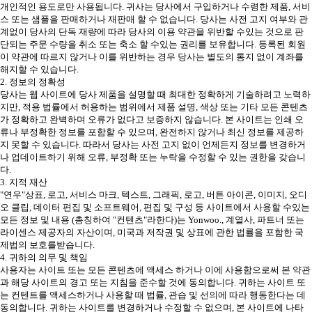
개인적인 용도로만 사용됩니다. 귀사는 당사에서 구입하거나 수령한 제품, 서비
스 또는 샘플을 판매하거나 재판매 할 수 없습니다. 당사는 사전 고지 여부와 관
계없이 당사의 단독 재량에 따라 당사의 이용 약관을 위반할 수있는 것으로 판
단되는 주문 수량을 취소 또는 축소 할 수있는 권리를 보유합니다. 등록된 회원
이 약관에 따르지 않거나 이를 위반하는 경우 당사는 별도의 통지 없이 계좌를
해지할 수 있습니다.
2. 정보의 정확성
당사는 웹 사이트에 당사 제품을 설명할 때 최대한 정확하게 기술하려고 노력하
지만, 적용 법률에서 허용하는 범위에서 제품 설명, 색상 또는 기타 모든 콘텐츠
가 정확하고 완벽하며 오류가 없다고 보증하지 않습니다. 본 사이트는 인쇄 오
류나 부정확한 정보를 포함할 수 있으며, 완전하지 않거나 최신 정보를 제공하
지 못할 수 있습니다. 따라서 당사는 사전 고지 없이 언제든지 정보를 변경하거
나 업데이트하기 위해 오류, 부정확 또는 누락을 수정할 수 있는 권한을 갖습니
다.
3. 지적 재산
"연우"상표, 로고, 서비스 마크, 텍스트, 그래픽, 로고, 버튼 아이콘, 이미지, 오디
오 클립, 데이터 편집 및 소프트웨어, 편집 및 구성 등 사이트에서 사용할 수있는
모든 정보 및 내용 (총칭하여 "컨텐츠"라한다)는 Yonwoo., 계열사, 파트너 또는
라이센스 제공자의 자산이며, 미국과 저작권 및 상표에 관한 법률을 포함한 국
제법의 보호를받습니다.
4. 귀하의 의무 및 책임
사용자는 사이트 또는 모든 콘텐츠에 액세스 하거나 이에 사용함으로써 본 약관
과 해당 사이트의 경고 또는 지침을 준수할 것에 동의합니다. 귀하는 사이트 또
는 컨텐트를 액세스하거나 사용할 때 법률, 관습 및 선의에 따라 행동한다는 데
동의합니다. 귀하는 사이트를 변경하거나 수정할 수 없으며, 본 사이트에 나타