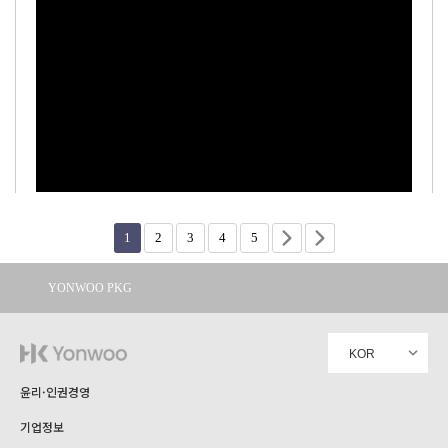
Dew Palette 4pans
1
2
3
4
5
YONWOO PKG
WILLER
IMPORTLIMITED
AROMATIC
윤리·인권경영
기업정보