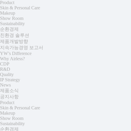
Product
Skin & Personal Care
Makeup
Show Room
Sustainability
순환경제
친환경 솔루션
제품개발방향
지속가능경영 보고서
YW’s Difference
Why Airless?
CDP
R&D
Quality
IP Strategy
News
제품소식
공지사항
Product
Skin & Personal Care
Makeup
Show Room
Sustainability
순환경제