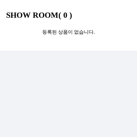
SHOW ROOM(
0
)
등록된 상품이 없습니다.
YONWOO PKG
WILLER
IMPORTLIMITED
AROMATIC
윤리·인권경영
기업정보
인재채용
투자정보
사이버신문고