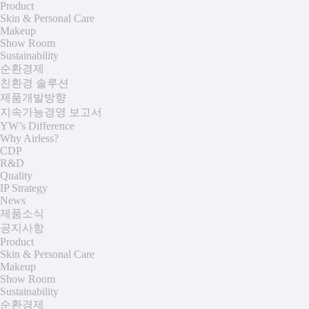
Product
Skin & Personal Care
Makeup
Show Room
Sustainability
순환경제
친환경 솔루션
제품개발방향
지속가능경영 보고서
YW’s Difference
Why Airless?
CDP
R&D
Quality
IP Strategy
News
제품소식
공지사항
Product
+
Skin & Personal Care
Makeup
Show Room
Sustainability
+
순환경제