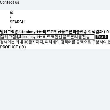
Contact us
/
SEARCH
/
텔레그램@bitcoinsyri⯌▸비트코인선물트론리플전송
검색결과
(
0
검색어는 최대 30글자까지, 여러개의 검색어를 공백으로 구분하여 
PRODUCT (
0
)
등록된 상품이 없습니다.
SHOW ROOM(
0
)
등록된 상품이 없습니다.
Sales Partner
YONWOO PKG
WILLER IMPORTLIMITED
AROMATIC
윤리·인권경영
기업정보
인재채용
투자정보
사이버신문고
개
인천광역시 서해구 가좌로 84번길 13 ㈜연우
연우성수 : 서울시 성동구 아차산로 103, 영동테크노타워 10층 