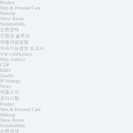
Product
Skin & Personal Care
Makeup
Show Room
Sustainability
순환경제
친환경 솔루션
제품개발방향
지속가능경영 보고서
YW’s Difference
Why Airless?
CDP
R&D
Quality
IP Strategy
News
제품소식
공지사항
Product
Skin & Personal Care
Makeup
Show Room
Sustainability
순환경제