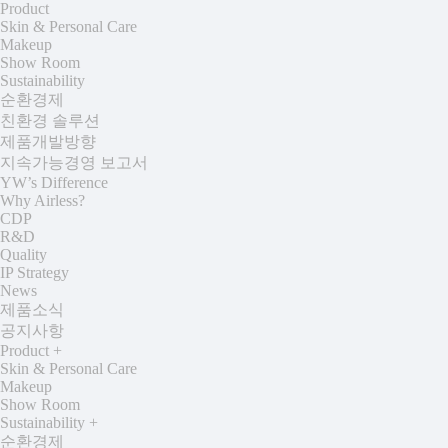
Product
Skin & Personal Care
Makeup
Show Room
Sustainability
순환경제
친환경 솔루션
제품개발방향
지속가능경영 보고서
YW’s Difference
Why Airless?
CDP
R&D
Quality
IP Strategy
News
제품소식
공지사항
Product
+
Skin & Personal Care
Makeup
Show Room
Sustainability
+
순환경제