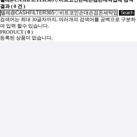
결과
(
0
건 )
검색어는 최대 30글자까지, 여러개의 검색어를 공백으로 구분하
여 입력 할수 있습니다.
PRODUCT (
0
)
등록된 상품이 없습니다.
SHOW ROOM(
0
)
등록된 상품이 없습니다.
Sales Partner
YONWOO PKG
WILLER IMPORTLIMITED
AROMATIC
윤리·인권경영
기업정보
인재채용
투자정보
사이버신문고
개인정보처리방침
인천광역시 서해구 가좌로 84번길 13 ㈜연우
연우성수 : 서울시 성동구 아차산로 103, 영동테크노타워 10층
1006
TEL : 032-575-8811 FAX : 032-578-0485