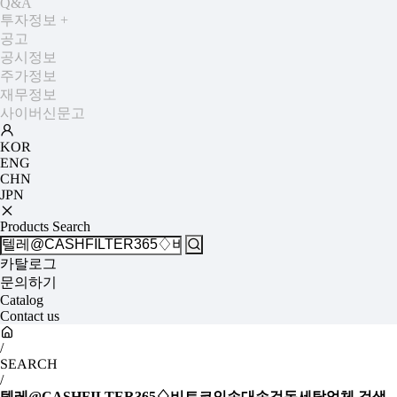
Q&A
투자정보
+
공고
공시정보
주가정보
재무정보
사이버신문고
KOR
ENG
CHN
JPN
Products Search
카탈로그
문의하기
Catalog
Contact us
/
SEARCH
/
텔레@CASHFILTER365♢비트코인손대손검돈세탁업체
검색