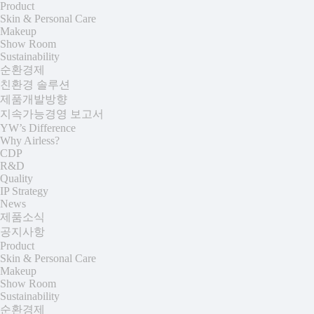
Product
Skin & Personal Care
Makeup
Show Room
Sustainability
순환경제
친환경 솔루션
제품개발방향
지속가능경영 보고서
YW’s Difference
Why Airless?
CDP
R&D
Quality
IP Strategy
News
제품소식
공지사항
Product
Skin & Personal Care
Makeup
Show Room
Sustainability
순환경제