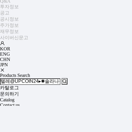
Q&A
투자정보
공고
공시정보
주가정보
재무정보
사이버신문고
KOR
ENG
CHN
JPN
Products Search
카탈로그
문의하기
Catalog
Contact us
/
SEARCH
/
텔레@UPCOIN24▸✺솔라나구입국내거래소fds피하는법
검색결