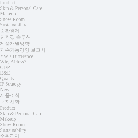
Product
Skin & Personal Care
Makeup
Show Room
Sustainability
순환경제
친환경 솔루션
제품개발방향
지속가능경영 보고서
YW’s Difference
Why Airless?
CDP
R&D
Quality
IP Strategy
News
제품소식
공지사항
Product
Skin & Personal Care
Makeup
Show Room
Sustainability
순환경제