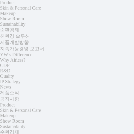
Product
Skin & Personal Care
Makeup
Show Room
Sustainability
순환경제
친환경 솔루션
제품개발방향
지속가능경영 보고서
YW’s Difference
Why Airless?
CDP
R&D
Quality
IP Strategy
News
제품소식
공지사항
Product
Skin & Personal Care
Makeup
Show Room
Sustainability
순환경제