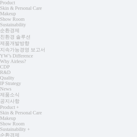
Product
Skin & Personal Care
Makeup
Show Room
Sustainability
순환경제
친환경 솔루션
제품개발방향
지속가능경영 보고서
YW’s Difference
Why Airless?
CDP
R&D
Quality
IP Strategy
News
제품소식
공지사항
Product
+
Skin & Personal Care
Makeup
Show Room
Sustainability
+
순환경제