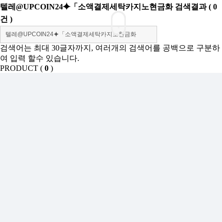
텔레@UPCOIN24⯌「소액결제세탁카지노현금화
검색결과
(
0
건 )
검색어는 최대 30글자까지, 여러개의 검색어를 공백으로 구분하
여 입력 할수 있습니다.
PRODUCT (
0
)
등록된 상품이 없습니다.
SHOW ROOM(
0
)
등록된 상품이 없습니다.
Sales Partner
YONWOO PKG
WILLER IMPORTLIMITED
AROMATIC
윤리·인권경영
기업정보
인재채용
투자정보
사이버신문고
개인정보처리방침
인천광역시 서해구 가좌로 84번길 13 ㈜연우
연우성수 : 서울시 성동구 아차산로 103, 영동테크노타워 10층