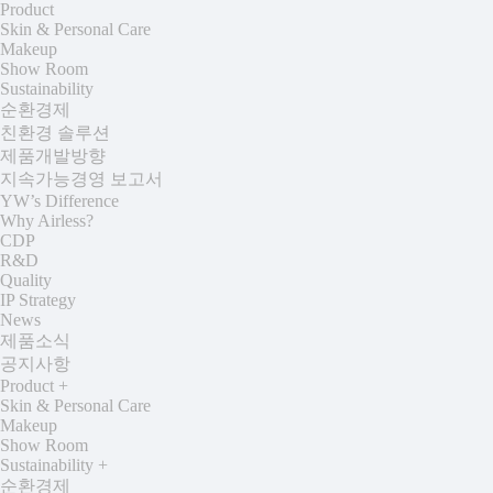
Product
Skin & Personal Care
Makeup
Show Room
Sustainability
순환경제
친환경 솔루션
제품개발방향
지속가능경영 보고서
YW’s Difference
Why Airless?
CDP
R&D
Quality
IP Strategy
News
제품소식
공지사항
Product
+
Skin & Personal Care
Makeup
Show Room
Sustainability
+
순환경제