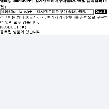
텔레@fundwash⯌」컬쳐랜드테더구매솔라나매입
검색결과
(
0
건 )
검색어는 최대 30글자까지, 여러개의 검색어를 공백으로 구분하
여 입력 할수 있습니다.
PRODUCT (
0
)
등록된 상품이 없습니다.
SHOW ROOM(
0
)
등록된 상품이 없습니다.
Sales Partner
YONWOO PKG
WILLER IMPORTLIMITED
AROMATIC
윤리·인권경영
기업정보
인재채용
투자정보
사이버신문고
개인정보처리방침
인천광역시 서해구 가좌로 84번길 13 ㈜연우
연우성수 : 서울시 성동구 아차산로 103, 영동테크노타워 10층
1006
TEL : 032-575-8811 FAX : 032-578-0485