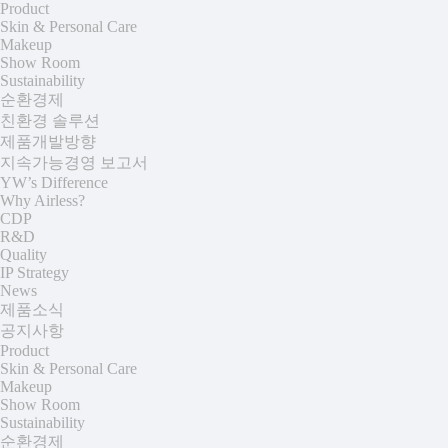
Product
Skin & Personal Care
Makeup
Show Room
Sustainability
순환경제
친환경 솔루션
제품개발방향
지속가능경영 보고서
YW’s Difference
Why Airless?
CDP
R&D
Quality
IP Strategy
News
제품소식
공지사항
Product
Skin & Personal Care
Makeup
Show Room
Sustainability
순환경제