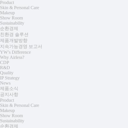
Product
Skin & Personal Care
Makeup
Show Room
Sustainability
순환경제
친환경 솔루션
제품개발방향
지속가능경영 보고서
YW’s Difference
Why Airless?
CDP
R&D
Quality
IP Strategy
News
제품소식
공지사항
Product
Skin & Personal Care
Makeup
Show Room
Sustainability
순환경제