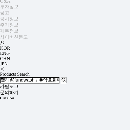
Q&A
투자정보
공고
공시정보
주가정보
재무정보
사이버신문고
KOR
ENG
CHN
JPN
Products Search
카탈로그
문의하기
Catalog
Contact us
/
SEARCH
/
텔레@fundwash」✺암호화폐구매대행돈믹싱문의
검색결과
(
0