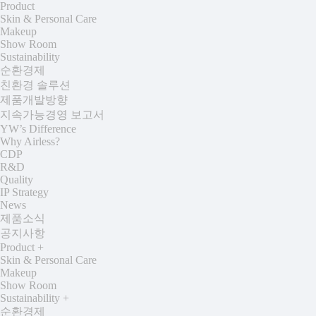
Product
Skin & Personal Care
Makeup
Show Room
Sustainability
순환경제
친환경 솔루션
제품개발방향
지속가능경영 보고서
YW’s Difference
Why Airless?
CDP
R&D
Quality
IP Strategy
News
제품소식
공지사항
Product
+
Skin & Personal Care
Makeup
Show Room
Sustainability
+
순환경제