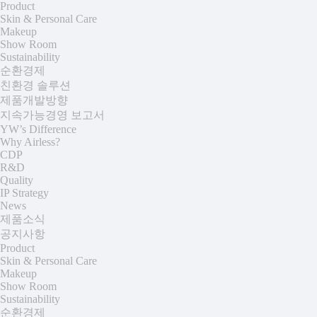
Product
Skin & Personal Care
Makeup
Show Room
Sustainability
순환경제
친환경 솔루션
제품개발방향
지속가능경영 보고서
YW’s Difference
Why Airless?
CDP
R&D
Quality
IP Strategy
News
제품소식
공지사항
Product
Skin & Personal Care
Makeup
Show Room
Sustainability
순환경제