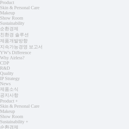
Product
Skin & Personal Care
Makeup
Show Room
Sustainability
순환경제
친환경 솔루션
제품개발방향
지속가능경영 보고서
YW’s Difference
Why Airless?
CDP
R&D
Quality
IP Strategy
News
제품소식
공지사항
Product
+
Skin & Personal Care
Makeup
Show Room
Sustainability
+
순환경제