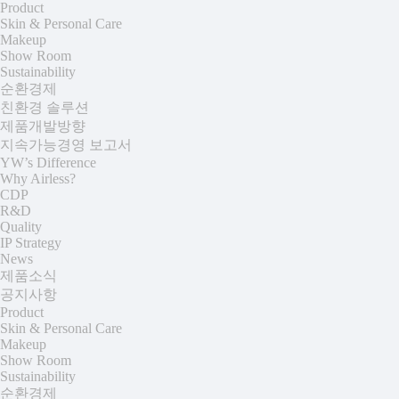
Product
Skin & Personal Care
Makeup
Show Room
Sustainability
순환경제
친환경 솔루션
제품개발방향
지속가능경영 보고서
YW’s Difference
Why Airless?
CDP
R&D
Quality
IP Strategy
News
제품소식
공지사항
Product
Skin & Personal Care
Makeup
Show Room
Sustainability
순환경제