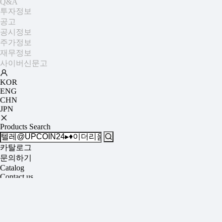
Q&A
투자정보
공고
공시정보
주가정보
재무정보
사이버신문고
KOR
ENG
CHN
JPN
Products Search
카탈로그
문의하기
Catalog
Contact us
/
SEARCH
/
텔레@UPCOIN24▸♦이더리움사는곳문화상품권코인구매
검색