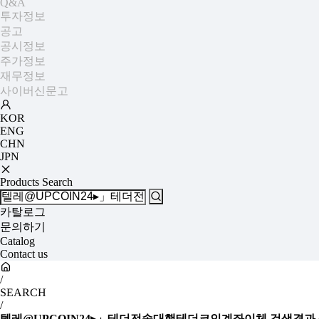
Q&A
투자정보
공고
공시정보
주가정보
재무정보
사이버신문고
KOR
ENG
CHN
JPN
Products Search
카탈로그
문의하기
Catalog
Contact us
/
SEARCH
/
텔레@UPCOIN24▸」테더전송대행테더코인계좌이체
검색결과