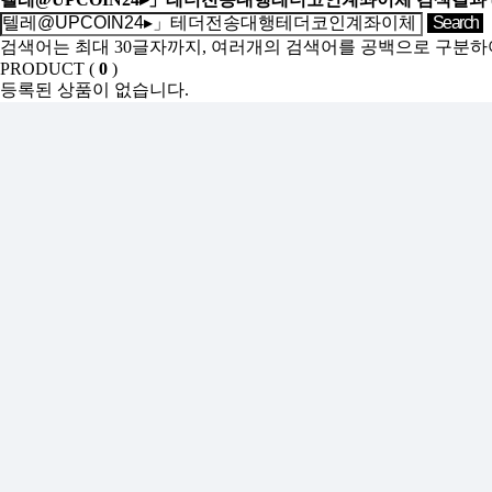
검색어는 최대 30글자까지, 여러개의 검색어를 공백으로 구분하
PRODUCT (
0
)
등록된 상품이 없습니다.
SHOW ROOM(
0
)
등록된 상품이 없습니다.
Sales Partner
YONWOO PKG
WILLER IMPORTLIMITED
AROMATIC
윤리·인권경영
기업정보
인재채용
투자정보
사이버신문고
개인정보처리방침
인천광역시 서해구 가좌로 84번길 13 ㈜연우
연우성수 : 서울시 성동구 아차산로 103, 영동테크노타워 10층 10
TEL : 032-575-8811 FAX : 032-578-0485
E-mail : yonwookorea@yonwookorea.com
Copyright ⓒ YONWOO Co., Ltd. All Right Reserved.