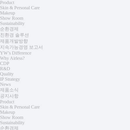
Product
Skin & Personal Care
Makeup
Show Room
Sustainability
순환경제
친환경 솔루션
제품개발방향
지속가능경영 보고서
YW’s Difference
Why Airless?
CDP
R&D
Quality
IP Strategy
News
제품소식
공지사항
Product
Skin & Personal Care
Makeup
Show Room
Sustainability
순환경제