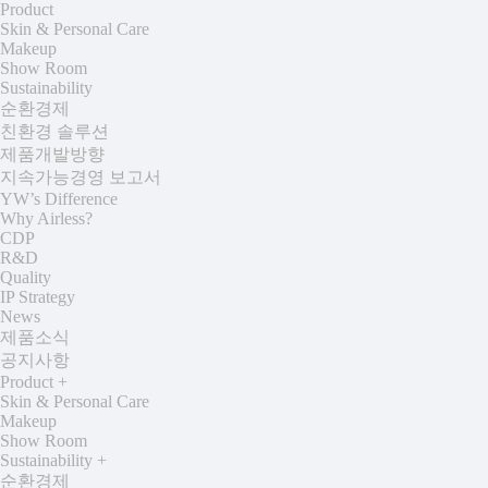
Product
Skin & Personal Care
Makeup
Show Room
Sustainability
순환경제
친환경 솔루션
제품개발방향
지속가능경영 보고서
YW’s Difference
Why Airless?
CDP
R&D
Quality
IP Strategy
News
제품소식
공지사항
Product
+
Skin & Personal Care
Makeup
Show Room
Sustainability
+
순환경제