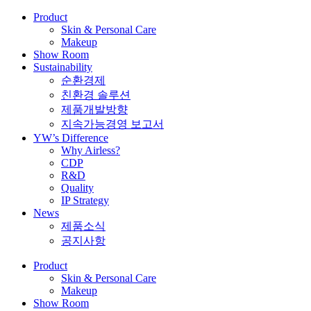
Product
Skin & Personal Care
Makeup
Show Room
Sustainability
순환경제
친환경 솔루션
제품개발방향
지속가능경영 보고서
YW’s Difference
Why Airless?
CDP
R&D
Quality
IP Strategy
News
제품소식
공지사항
Product
Skin & Personal Care
Makeup
Show Room