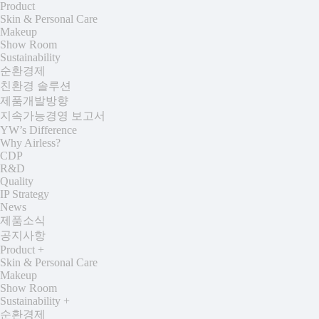
Product
Skin & Personal Care
Makeup
Show Room
Sustainability
순환경제
친환경 솔루션
제품개발방향
지속가능경영 보고서
YW’s Difference
Why Airless?
CDP
R&D
Quality
IP Strategy
News
제품소식
공지사항
Product
+
Skin & Personal Care
Makeup
Show Room
Sustainability
+
순환경제