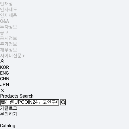
인재상
인사제도
인재채용
Q&A
투자정보
공고
공시정보
주가정보
재무정보
사이버신문고
KOR
ENG
CHN
JPN
Products Search
카탈로그
문의하기
Catalog