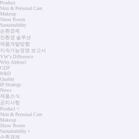
Product
Skin & Personal Care
Makeup
Show Room
Sustainability
순환경제
친환경 솔루션
제품개발방향
지속가능경영 보고서
YW’s Difference
Why Airless?
CDP
R&D
Quality
IP Strategy
News
제품소식
공지사항
Product
+
Skin & Personal Care
Makeup
Show Room
Sustainability
+
순환경제