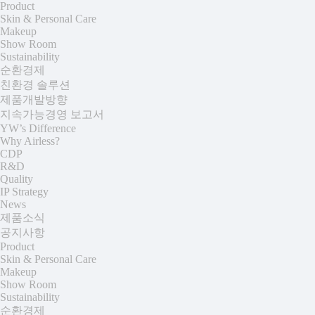
Product
Skin & Personal Care
Makeup
Show Room
Sustainability
순환경제
친환경 솔루션
제품개발방향
지속가능경영 보고서
YW’s Difference
Why Airless?
CDP
R&D
Quality
IP Strategy
News
제품소식
공지사항
Product
Skin & Personal Care
Makeup
Show Room
Sustainability
순환경제