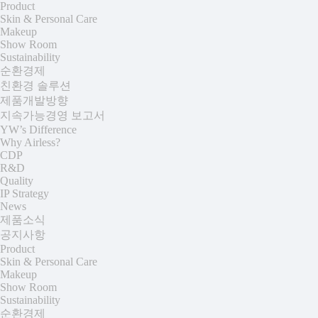
Product
Skin & Personal Care
Makeup
Show Room
Sustainability
순환경제
친환경 솔루션
제품개발방향
지속가능경영 보고서
YW’s Difference
Why Airless?
CDP
R&D
Quality
IP Strategy
News
제품소식
공지사항
Product
Skin & Personal Care
Makeup
Show Room
Sustainability
순환경제