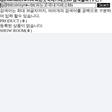
검색어는 최대 30글자까지, 여러개의 검색어를 공백으로 구분하
여 입력 할수 있습니다.
PRODUCT (
0
)
등록된 상품이 없습니다.
SHOW ROOM(
0
)
등록된 상품이 없습니다.
Sales Partner
YONWOO PKG
WILLER IMPORTLIMITED
AROMATIC
윤리·인권경영
기업정보
인재채용
투자정보
사이버신문고
개인정보처리방침
인천광역시 서해구 가좌로 84번길 13 ㈜연우
연우성수 : 서울시 성동구 아차산로 103, 영동테크노타워 10층
1006
TEL : 032-575-8811 FAX : 032-578-0485
E-mail : yonwookorea@yonwookorea.com