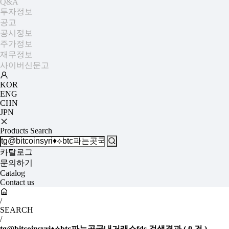
Q&A
투자정보
공고
공시정보
주가정보
재무정보
사이버신문고
KOR
ENG
CHN
JPN
Products Search
카탈로그
문의하기
Catalog
Contact us
/
SEARCH
/
tg@bitcoinsyri♦⟡btc파는곳국내거래소fds
검색결과
(
0
건 )