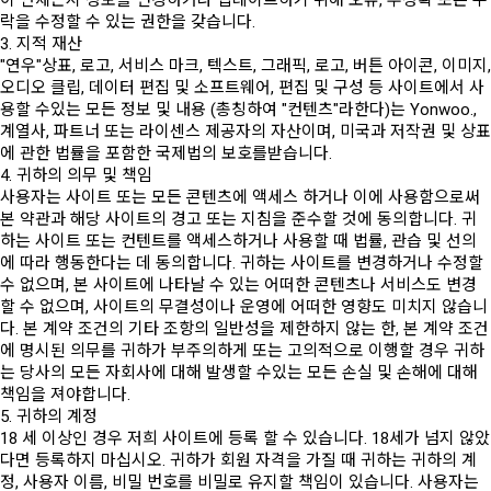
이 언제든지 정보를 변경하거나 업데이트하기 위해 오류, 부정확 또는 누
락을 수정할 수 있는 권한을 갖습니다.
3. 지적 재산
"연우"상표, 로고, 서비스 마크, 텍스트, 그래픽, 로고, 버튼 아이콘, 이미지,
오디오 클립, 데이터 편집 및 소프트웨어, 편집 및 구성 등 사이트에서 사
용할 수있는 모든 정보 및 내용 (총칭하여 "컨텐츠"라한다)는 Yonwoo.,
계열사, 파트너 또는 라이센스 제공자의 자산이며, 미국과 저작권 및 상표
에 관한 법률을 포함한 국제법의 보호를받습니다.
4. 귀하의 의무 및 책임
사용자는 사이트 또는 모든 콘텐츠에 액세스 하거나 이에 사용함으로써
본 약관과 해당 사이트의 경고 또는 지침을 준수할 것에 동의합니다. 귀
하는 사이트 또는 컨텐트를 액세스하거나 사용할 때 법률, 관습 및 선의
에 따라 행동한다는 데 동의합니다. 귀하는 사이트를 변경하거나 수정할
수 없으며, 본 사이트에 나타날 수 있는 어떠한 콘텐츠나 서비스도 변경
할 수 없으며, 사이트의 무결성이나 운영에 어떠한 영향도 미치지 않습니
다. 본 계약 조건의 기타 조항의 일반성을 제한하지 않는 한, 본 계약 조건
에 명시된 의무를 귀하가 부주의하게 또는 고의적으로 이행할 경우 귀하
는 당사의 모든 자회사에 대해 발생할 수있는 모든 손실 및 손해에 대해
책임을 져야합니다.
5. 귀하의 계정
18 세 이상인 경우 저희 사이트에 등록 할 수 있습니다. 18세가 넘지 않았
다면 등록하지 마십시오. 귀하가 회원 자격을 가질 때 귀하는 귀하의 계
정, 사용자 이름, 비밀 번호를 비밀로 유지할 책임이 있습니다. 사용자는