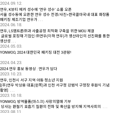
2024. 09. 12.
연우, K뷰티 메카 성수에 '연우 성수' 쇼룸 오픈
서울 성수동에 오픈한 연우 성수 전경/사진=한국콜마국내 대표 화장품
패키징 제조기업 연우가 . . .
2024. 06. 18.
연우, LS엠트론㈜과 사출공정 최적화 구축을 위한 MOU 체결
글로벌 포장재 기업인 ㈜연우(이하 연우)가 생산라인의 선진화를 통한
생산성 . . .
2024. 05. 03.
YONWOO, 2024 대한민국 패키징 대전 3관왕!
2024. 04. 23.
2024 연우 홍보 동영상 : 연우가 담다
2023. 10. 23.
연우, 인천시 서구 지역 아동·청소년 지원
[(주)연우 박상용 대표(왼쪽)과 인천 서구청 강범석 구청장 후원식 기념
촬영] . . .
2023. 10. 18.
YONWOO, 방역물품(마스크) 사랑의열매 기부
당사는 환절기 호흡기 질환의 전파 및 확산을 방지해 지역사회의 . . .
2023. 08. 11.