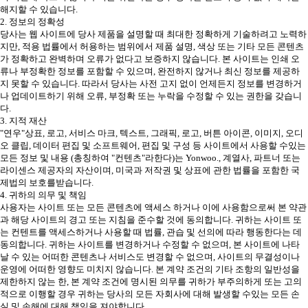
해지할 수 있습니다.
2. 정보의 정확성
당사는 웹 사이트에 당사 제품을 설명할 때 최대한 정확하게 기술하려고 노력하
지만, 적용 법률에서 허용하는 범위에서 제품 설명, 색상 또는 기타 모든 콘텐츠
가 정확하고 완벽하며 오류가 없다고 보증하지 않습니다. 본 사이트는 인쇄 오
류나 부정확한 정보를 포함할 수 있으며, 완전하지 않거나 최신 정보를 제공하
지 못할 수 있습니다. 따라서 당사는 사전 고지 없이 언제든지 정보를 변경하거
나 업데이트하기 위해 오류, 부정확 또는 누락을 수정할 수 있는 권한을 갖습니
다.
3. 지적 재산
"연우"상표, 로고, 서비스 마크, 텍스트, 그래픽, 로고, 버튼 아이콘, 이미지, 오디
오 클립, 데이터 편집 및 소프트웨어, 편집 및 구성 등 사이트에서 사용할 수있는
모든 정보 및 내용 (총칭하여 "컨텐츠"라한다)는 Yonwoo., 계열사, 파트너 또는
라이센스 제공자의 자산이며, 미국과 저작권 및 상표에 관한 법률을 포함한 국
제법의 보호를받습니다.
4. 귀하의 의무 및 책임
사용자는 사이트 또는 모든 콘텐츠에 액세스 하거나 이에 사용함으로써 본 약관
과 해당 사이트의 경고 또는 지침을 준수할 것에 동의합니다. 귀하는 사이트 또
는 컨텐트를 액세스하거나 사용할 때 법률, 관습 및 선의에 따라 행동한다는 데
동의합니다. 귀하는 사이트를 변경하거나 수정할 수 없으며, 본 사이트에 나타
날 수 있는 어떠한 콘텐츠나 서비스도 변경할 수 없으며, 사이트의 무결성이나
운영에 어떠한 영향도 미치지 않습니다. 본 계약 조건의 기타 조항의 일반성을
제한하지 않는 한, 본 계약 조건에 명시된 의무를 귀하가 부주의하게 또는 고의
적으로 이행할 경우 귀하는 당사의 모든 자회사에 대해 발생할 수있는 모든 손
실 및 손해에 대해 책임을 져야합니다.