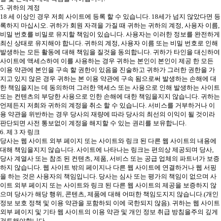
5. 귀하의 계정
18 세 이상인 경우 저희 사이트에 등록 할 수 있습니다. 18세가 넘지 않았다면 등
록하지 마십시오. 귀하가 회원 자격을 가질 때 귀하는 귀하의 계정, 사용자 이름,
비밀 번호를 비밀로 유지할 책임이 있습니다. 사용자는 이러한 정보를 완전하게
최신 상태로 유지해야 합니다. 귀하의 계정, 사용자 이름 또는 비밀 번호로 인해
발생하는 모든 활동에 대해 책임을 질것을 동의합니다. 귀하가 타인을 대신하여
사이트에 액세스하여 이를 사용하는 경우 귀하는 본인이 본인이 제공 한 모든
이용 약관에 본인을 구속 할 권한이 있음을 진술하고 귀하가 그러한 권한을 가
지고 있지 않은 경우 귀하는 본 이용 약관에 구속 됨으로써 발생하는 손해에 대
한 책임을지는 데 동의하며 그러한 액세스 또는 사용으로 인해 발생하는 사이트
또는 컨텐츠의 부당한 사용으로 인한 손해에 대한 책임을지지 않습니다. 귀하는
언제든지 저희와 귀하의 계정을 취소 할 수 있습니다. 서비스를 거부하거나 이
용 약관을 위반하는 경우 당사의 재량에 따라 당사의 최선의 이익이 될 것이라
판단되면 사전 통보없이 계정을 해지할 수 있는 권리를 보유합니다.
6. 제 3 자 링크
당사는 웹 사이트 외부 페이지 또는 사이트와 링크 된 다른 웹 사이트의 내용에
대해 책임을지지 않습니다. 사이트에 나타나는 링크는 편의상 제공되며 당사,
당사 계열사 또는 참조 된 컨텐츠, 제품, 서비스 또는 공급 업체의 파트너가 보증
하지 않습니다. 웹 사이트 밖의 페이지나 다른 웹 사이트에 연결하거나 웹 서핑
을 하는 것은 사용자의 책임입니다. 당사는 심사 또는 평가의 책임이 없으며 사
이트 외부 페이지 또는 사이트와 링크 된 다른 웹 사이트의 제공을 보증하지 않
으며 당사가 해당 행위, 콘텐츠, 제품에 대해 어떠한 책임도지지 않습니다.(개인
정보 보호 정책 및 이용 약관을 포함하되 이에 국한되지 않음). 귀하는 웹 사이트
외부 페이지 및 기타 웹 사이트의 이용 약관 및 개인 정보 취급 방침을주의 깊게
검토해야합니다.