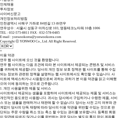
인재채용
투자정보
사이버신문고
개인정보처리방침
인천광역시 서해구 가좌로 84번길 13 ㈜연우
연우성수 : 서울시 성동구 아차산로 103, 영동테크노타워 10층 1006
TEL : 032-575-8811 FAX : 032-578-0485
E-mail : yonwookorea@yonwookorea.com
Copyright ⓒ YONWOO Co., Ltd. All Right Reserved.
×
이용 약관
연우 웹 사이트에 오신 것을 환영합니다.
연우 웹 사이트는 다음 조건에 따라 본 사이트에서 제공되는 콘텐츠 및 서비스
를 귀하에게 제공합니다. 당사의 개인 정보 보호 정책은 웹 사이트를 통해 수집
되는 정보와 관련된 정책을 설명하는 웹 사이트에서도 확인할 수 있습니다. 사
이트에 액세스하거나 사용함으로써 귀하는 귀하가 본 이용 약관을 읽고 이해했
으며 이에 동의하는 것으로 간주됩니다.
1. 개인 사용을위한 제품 및 서비스
사이트에서 제공되는 샘플을 포함하여 사이트에서 제공되는 제품 및 서비스는
개인적인 용도로만 사용됩니다. 귀사는 당사에서 구입하거나 수령한 제품, 서비
스 또는 샘플을 판매하거나 재판매 할 수 없습니다. 당사는 사전 고지 여부와 관
계없이 당사의 단독 재량에 따라 당사의 이용 약관을 위반할 수있는 것으로 판
단되는 주문 수량을 취소 또는 축소 할 수있는 권리를 보유합니다. 등록된 회원
이 약관에 따르지 않거나 이를 위반하는 경우 당사는 별도의 통지 없이 계좌를