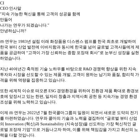
CI
CEO 인사말
"
지속 가능한 혁신을 통해 고객의 성공을 함께
만들어
나가는 연우가 되겠습니다."
안녕하십니까?
㈜ 연우는 1983년 설립 이래 화장품용 디스펜스 펌프를 한국 최초로 개발하여
한국 뷰티 산업 발전에 이바지함과 동시에 한국을 넘어 글로벌 고객사들에게 제
품을 공급하며 “고객이 가장 신뢰하는 종합 포장재 회사”로 눈부신 성장을 실현
하였습니다.
지난 40여년간 축적된 기술 노하우를 바탕으로 R&D 경쟁력 향상을 위한 지속
투자와 시장을 선도할 수 있는 제품 개발, 고객이 원하는 납기와 품질, 합리적 가
격을 위해 역량을 집중하고 있습니다.
또한 세계적 이슈로 떠오른 ESG 경영환경을 위하여 친환경 제품 확대로 환경보
호에 앞장서고 있는 한편, 일자리 창출과 지역사회 공헌 등 지속가능 경영 환경
조성을 위해 노력하고 있습니다.
이제 ㈜ 연우는 2022년 7월 한국콜마그룹의 일원이 되면서 새로운 도약의 전기
를 마련하였습니다. 연우와 콜마의 기술과 노력을 결집하여 “글로벌 뷰티 산업
의 Innovation (혁신)과 Sustainability (지속성장)을 선도하는 가장 혁신적인 글
로벌 포장재 기업”으로 거듭나고자 하며, 이를 위해 책임감을 가지고 최선의 노
력을 다할 것입니다.