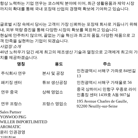
항상 노력하는 기업 연우는 코스메틱 분야에 이어, 최근 생활용품과 제약 시장
까지의 확대를 통해 국내 포장재 산업의 경쟁력 확보에 기여하고 있습니다.
글로벌 시장 속에서 당사는 고객이 가장 신뢰하는 포장재 회사로 거듭나기 위해
내, 외부 역량 증진을 통해 다양한 시장의 확보를 목표하고 있습니다.
현실에 안주하지 않으며, 끝없는 기술 혁신과 최고의 품질, 다양한 제품으로 고
객 만족을 실현하는 기업이 되겠습니다.
사업장 소개
40년 노하우가 담긴 세계 최고의 제조생산 기술과 열정으로 고객에게 최고의 가
치를 제공하겠습니다.
명칭
용도
주소
인천광역시 서해구 가좌로 84번길
주식회사 연우
본사 및 공장
13
패키징 센터
튜브 생산공장
인천광역시 서해구 가재울로 56
중국 상하이시 민항구 우종로 라이
연우 중국
상해 영업소
인홍징 센터 1439호 A동 907실
195 Avenue Charles de Gaulle,
연우 프랑스
프랑스 영업소
92200 Neuilly-sur-Seine
Sales Partner
YONWOO PKG
WILLER IMPORTLIMITED
AROMATIC
윤리·인권경영
기업정보