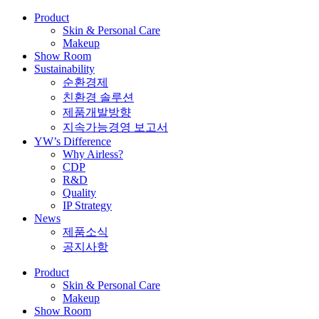
Product
Skin & Personal Care
Makeup
Show Room
Sustainability
순환경제
친환경 솔루션
제품개발방향
지속가능경영 보고서
YW’s Difference
Why Airless?
CDP
R&D
Quality
IP Strategy
News
제품소식
공지사항
Product
Skin & Personal Care
Makeup
Show Room