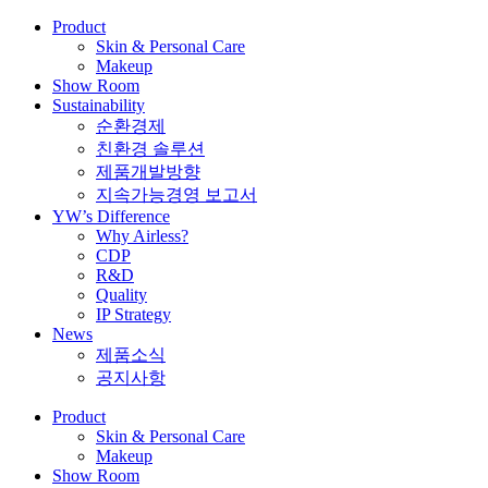
Product
Skin & Personal Care
Makeup
Show Room
Sustainability
순환경제
친환경 솔루션
제품개발방향
지속가능경영 보고서
YW’s Difference
Why Airless?
CDP
R&D
Quality
IP Strategy
News
제품소식
공지사항
Product
Skin & Personal Care
Makeup
Show Room