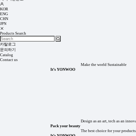
KOR
ENG
CHN
JPN
Products Search
카탈로그
문의하기
Catalog
Contact us
Make the world Sustainable
It’s YONWOO
Design as an art, tech as an innovation.
Pack your beauty
The best choice for your products,
It’s YONWOO