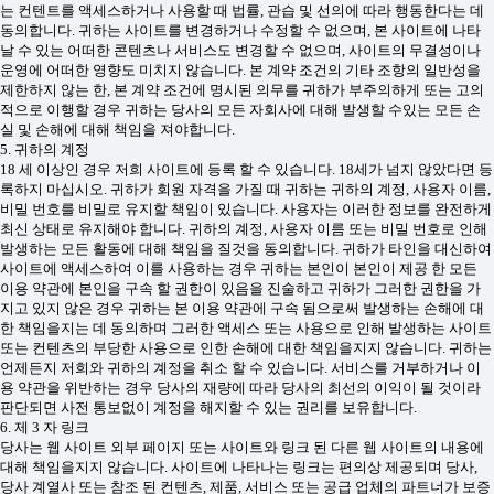
는 컨텐트를 액세스하거나 사용할 때 법률, 관습 및 선의에 따라 행동한다는 데
동의합니다. 귀하는 사이트를 변경하거나 수정할 수 없으며, 본 사이트에 나타
날 수 있는 어떠한 콘텐츠나 서비스도 변경할 수 없으며, 사이트의 무결성이나
운영에 어떠한 영향도 미치지 않습니다. 본 계약 조건의 기타 조항의 일반성을
제한하지 않는 한, 본 계약 조건에 명시된 의무를 귀하가 부주의하게 또는 고의
적으로 이행할 경우 귀하는 당사의 모든 자회사에 대해 발생할 수있는 모든 손
실 및 손해에 대해 책임을 져야합니다.
5. 귀하의 계정
18 세 이상인 경우 저희 사이트에 등록 할 수 있습니다. 18세가 넘지 않았다면 등
록하지 마십시오. 귀하가 회원 자격을 가질 때 귀하는 귀하의 계정, 사용자 이름,
비밀 번호를 비밀로 유지할 책임이 있습니다. 사용자는 이러한 정보를 완전하게
최신 상태로 유지해야 합니다. 귀하의 계정, 사용자 이름 또는 비밀 번호로 인해
발생하는 모든 활동에 대해 책임을 질것을 동의합니다. 귀하가 타인을 대신하여
사이트에 액세스하여 이를 사용하는 경우 귀하는 본인이 본인이 제공 한 모든
이용 약관에 본인을 구속 할 권한이 있음을 진술하고 귀하가 그러한 권한을 가
지고 있지 않은 경우 귀하는 본 이용 약관에 구속 됨으로써 발생하는 손해에 대
한 책임을지는 데 동의하며 그러한 액세스 또는 사용으로 인해 발생하는 사이트
또는 컨텐츠의 부당한 사용으로 인한 손해에 대한 책임을지지 않습니다. 귀하는
언제든지 저희와 귀하의 계정을 취소 할 수 있습니다. 서비스를 거부하거나 이
용 약관을 위반하는 경우 당사의 재량에 따라 당사의 최선의 이익이 될 것이라
판단되면 사전 통보없이 계정을 해지할 수 있는 권리를 보유합니다.
6. 제 3 자 링크
당사는 웹 사이트 외부 페이지 또는 사이트와 링크 된 다른 웹 사이트의 내용에
대해 책임을지지 않습니다. 사이트에 나타나는 링크는 편의상 제공되며 당사,
당사 계열사 또는 참조 된 컨텐츠, 제품, 서비스 또는 공급 업체의 파트너가 보증