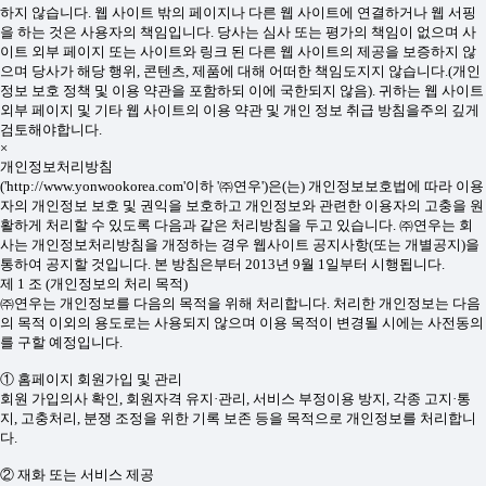
하지 않습니다. 웹 사이트 밖의 페이지나 다른 웹 사이트에 연결하거나 웹 서핑
을 하는 것은 사용자의 책임입니다. 당사는 심사 또는 평가의 책임이 없으며 사
이트 외부 페이지 또는 사이트와 링크 된 다른 웹 사이트의 제공을 보증하지 않
으며 당사가 해당 행위, 콘텐츠, 제품에 대해 어떠한 책임도지지 않습니다.(개인
정보 보호 정책 및 이용 약관을 포함하되 이에 국한되지 않음). 귀하는 웹 사이트
외부 페이지 및 기타 웹 사이트의 이용 약관 및 개인 정보 취급 방침을주의 깊게
검토해야합니다.
×
개인정보처리방침
('http://www.yonwookorea.com'이하 '㈜연우')은(는) 개인정보보호법에 따라 이용
자의 개인정보 보호 및 권익을 보호하고 개인정보와 관련한 이용자의 고충을 원
활하게 처리할 수 있도록 다음과 같은 처리방침을 두고 있습니다. ㈜연우는 회
사는 개인정보처리방침을 개정하는 경우 웹사이트 공지사항(또는 개별공지)을
통하여 공지할 것입니다. 본 방침은부터 2013년 9월 1일부터 시행됩니다.
제 1 조 (개인정보의 처리 목적)
㈜연우는 개인정보를 다음의 목적을 위해 처리합니다. 처리한 개인정보는 다음
의 목적 이외의 용도로는 사용되지 않으며 이용 목적이 변경될 시에는 사전동의
를 구할 예정입니다.
① 홈페이지 회원가입 및 관리
회원 가입의사 확인, 회원자격 유지·관리, 서비스 부정이용 방지, 각종 고지·통
지, 고충처리, 분쟁 조정을 위한 기록 보존 등을 목적으로 개인정보를 처리합니
다.
② 재화 또는 서비스 제공