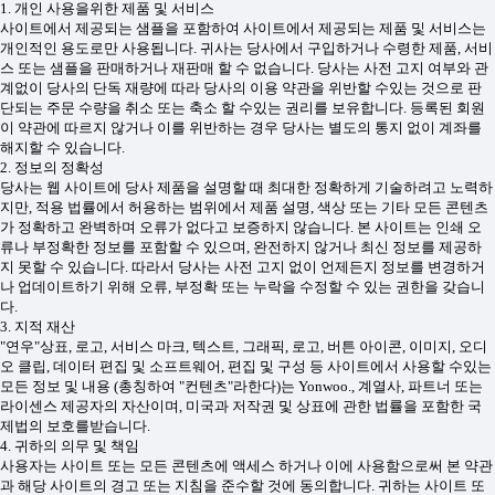
1. 개인 사용을위한 제품 및 서비스
사이트에서 제공되는 샘플을 포함하여 사이트에서 제공되는 제품 및 서비스는
개인적인 용도로만 사용됩니다. 귀사는 당사에서 구입하거나 수령한 제품, 서비
스 또는 샘플을 판매하거나 재판매 할 수 없습니다. 당사는 사전 고지 여부와 관
계없이 당사의 단독 재량에 따라 당사의 이용 약관을 위반할 수있는 것으로 판
단되는 주문 수량을 취소 또는 축소 할 수있는 권리를 보유합니다. 등록된 회원
이 약관에 따르지 않거나 이를 위반하는 경우 당사는 별도의 통지 없이 계좌를
해지할 수 있습니다.
2. 정보의 정확성
당사는 웹 사이트에 당사 제품을 설명할 때 최대한 정확하게 기술하려고 노력하
지만, 적용 법률에서 허용하는 범위에서 제품 설명, 색상 또는 기타 모든 콘텐츠
가 정확하고 완벽하며 오류가 없다고 보증하지 않습니다. 본 사이트는 인쇄 오
류나 부정확한 정보를 포함할 수 있으며, 완전하지 않거나 최신 정보를 제공하
지 못할 수 있습니다. 따라서 당사는 사전 고지 없이 언제든지 정보를 변경하거
나 업데이트하기 위해 오류, 부정확 또는 누락을 수정할 수 있는 권한을 갖습니
다.
3. 지적 재산
"연우"상표, 로고, 서비스 마크, 텍스트, 그래픽, 로고, 버튼 아이콘, 이미지, 오디
오 클립, 데이터 편집 및 소프트웨어, 편집 및 구성 등 사이트에서 사용할 수있는
모든 정보 및 내용 (총칭하여 "컨텐츠"라한다)는 Yonwoo., 계열사, 파트너 또는
라이센스 제공자의 자산이며, 미국과 저작권 및 상표에 관한 법률을 포함한 국
제법의 보호를받습니다.
4. 귀하의 의무 및 책임
사용자는 사이트 또는 모든 콘텐츠에 액세스 하거나 이에 사용함으로써 본 약관
과 해당 사이트의 경고 또는 지침을 준수할 것에 동의합니다. 귀하는 사이트 또