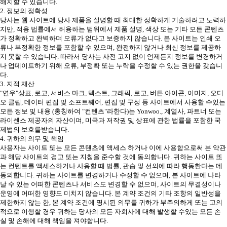
해지할 수 있습니다.
2. 정보의 정확성
당사는 웹 사이트에 당사 제품을 설명할 때 최대한 정확하게 기술하려고 노력하
지만, 적용 법률에서 허용하는 범위에서 제품 설명, 색상 또는 기타 모든 콘텐츠
가 정확하고 완벽하며 오류가 없다고 보증하지 않습니다. 본 사이트는 인쇄 오
류나 부정확한 정보를 포함할 수 있으며, 완전하지 않거나 최신 정보를 제공하
지 못할 수 있습니다. 따라서 당사는 사전 고지 없이 언제든지 정보를 변경하거
나 업데이트하기 위해 오류, 부정확 또는 누락을 수정할 수 있는 권한을 갖습니
다.
3. 지적 재산
"연우"상표, 로고, 서비스 마크, 텍스트, 그래픽, 로고, 버튼 아이콘, 이미지, 오디
오 클립, 데이터 편집 및 소프트웨어, 편집 및 구성 등 사이트에서 사용할 수있는
모든 정보 및 내용 (총칭하여 "컨텐츠"라한다)는 Yonwoo., 계열사, 파트너 또는
라이센스 제공자의 자산이며, 미국과 저작권 및 상표에 관한 법률을 포함한 국
제법의 보호를받습니다.
4. 귀하의 의무 및 책임
사용자는 사이트 또는 모든 콘텐츠에 액세스 하거나 이에 사용함으로써 본 약관
과 해당 사이트의 경고 또는 지침을 준수할 것에 동의합니다. 귀하는 사이트 또
는 컨텐트를 액세스하거나 사용할 때 법률, 관습 및 선의에 따라 행동한다는 데
동의합니다. 귀하는 사이트를 변경하거나 수정할 수 없으며, 본 사이트에 나타
날 수 있는 어떠한 콘텐츠나 서비스도 변경할 수 없으며, 사이트의 무결성이나
운영에 어떠한 영향도 미치지 않습니다. 본 계약 조건의 기타 조항의 일반성을
제한하지 않는 한, 본 계약 조건에 명시된 의무를 귀하가 부주의하게 또는 고의
적으로 이행할 경우 귀하는 당사의 모든 자회사에 대해 발생할 수있는 모든 손
실 및 손해에 대해 책임을 져야합니다.