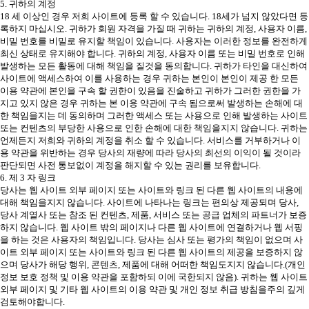
5. 귀하의 계정
18 세 이상인 경우 저희 사이트에 등록 할 수 있습니다. 18세가 넘지 않았다면 등
록하지 마십시오. 귀하가 회원 자격을 가질 때 귀하는 귀하의 계정, 사용자 이름,
비밀 번호를 비밀로 유지할 책임이 있습니다. 사용자는 이러한 정보를 완전하게
최신 상태로 유지해야 합니다. 귀하의 계정, 사용자 이름 또는 비밀 번호로 인해
발생하는 모든 활동에 대해 책임을 질것을 동의합니다. 귀하가 타인을 대신하여
사이트에 액세스하여 이를 사용하는 경우 귀하는 본인이 본인이 제공 한 모든
이용 약관에 본인을 구속 할 권한이 있음을 진술하고 귀하가 그러한 권한을 가
지고 있지 않은 경우 귀하는 본 이용 약관에 구속 됨으로써 발생하는 손해에 대
한 책임을지는 데 동의하며 그러한 액세스 또는 사용으로 인해 발생하는 사이트
또는 컨텐츠의 부당한 사용으로 인한 손해에 대한 책임을지지 않습니다. 귀하는
언제든지 저희와 귀하의 계정을 취소 할 수 있습니다. 서비스를 거부하거나 이
용 약관을 위반하는 경우 당사의 재량에 따라 당사의 최선의 이익이 될 것이라
판단되면 사전 통보없이 계정을 해지할 수 있는 권리를 보유합니다.
6. 제 3 자 링크
당사는 웹 사이트 외부 페이지 또는 사이트와 링크 된 다른 웹 사이트의 내용에
대해 책임을지지 않습니다. 사이트에 나타나는 링크는 편의상 제공되며 당사,
당사 계열사 또는 참조 된 컨텐츠, 제품, 서비스 또는 공급 업체의 파트너가 보증
하지 않습니다. 웹 사이트 밖의 페이지나 다른 웹 사이트에 연결하거나 웹 서핑
을 하는 것은 사용자의 책임입니다. 당사는 심사 또는 평가의 책임이 없으며 사
이트 외부 페이지 또는 사이트와 링크 된 다른 웹 사이트의 제공을 보증하지 않
으며 당사가 해당 행위, 콘텐츠, 제품에 대해 어떠한 책임도지지 않습니다.(개인
정보 보호 정책 및 이용 약관을 포함하되 이에 국한되지 않음). 귀하는 웹 사이트
외부 페이지 및 기타 웹 사이트의 이용 약관 및 개인 정보 취급 방침을주의 깊게
검토해야합니다.