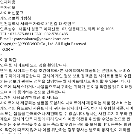
인재채용
투자정보
사이버신문고
개인정보처리방침
인천광역시 서해구 가좌로 84번길 13 ㈜연우
연우성수 : 서울시 성동구 아차산로 103, 영동테크노타워 10층 1006
TEL : 032-575-8811 FAX : 032-578-0485
E-mail : yonwookorea@yonwookorea.com
Copyright ⓒ YONWOO Co., Ltd. All Right Reserved.
×
이용 약관
연우 웹 사이트에 오신 것을 환영합니다.
연우 웹 사이트는 다음 조건에 따라 본 사이트에서 제공되는 콘텐츠 및 서비스
를 귀하에게 제공합니다. 당사의 개인 정보 보호 정책은 웹 사이트를 통해 수집
되는 정보와 관련된 정책을 설명하는 웹 사이트에서도 확인할 수 있습니다. 사
이트에 액세스하거나 사용함으로써 귀하는 귀하가 본 이용 약관을 읽고 이해했
으며 이에 동의하는 것으로 간주됩니다.
1. 개인 사용을위한 제품 및 서비스
사이트에서 제공되는 샘플을 포함하여 사이트에서 제공되는 제품 및 서비스는
개인적인 용도로만 사용됩니다. 귀사는 당사에서 구입하거나 수령한 제품, 서비
스 또는 샘플을 판매하거나 재판매 할 수 없습니다. 당사는 사전 고지 여부와 관
계없이 당사의 단독 재량에 따라 당사의 이용 약관을 위반할 수있는 것으로 판
단되는 주문 수량을 취소 또는 축소 할 수있는 권리를 보유합니다. 등록된 회원
이 약관에 따르지 않거나 이를 위반하는 경우 당사는 별도의 통지 없이 계좌를