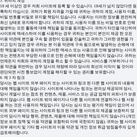
5. 귀하의 계정
18 세 이상인 경우 저희 사이트에 등록 할 수 있습니다. 18세가 넘지 않았다면 등
록하지 마십시오. 귀하가 회원 자격을 가질 때 귀하는 귀하의 계정, 사용자 이름,
비밀 번호를 비밀로 유지할 책임이 있습니다. 사용자는 이러한 정보를 완전하게
최신 상태로 유지해야 합니다. 귀하의 계정, 사용자 이름 또는 비밀 번호로 인해
발생하는 모든 활동에 대해 책임을 질것을 동의합니다. 귀하가 타인을 대신하여
사이트에 액세스하여 이를 사용하는 경우 귀하는 본인이 본인이 제공 한 모든
이용 약관에 본인을 구속 할 권한이 있음을 진술하고 귀하가 그러한 권한을 가
지고 있지 않은 경우 귀하는 본 이용 약관에 구속 됨으로써 발생하는 손해에 대
한 책임을지는 데 동의하며 그러한 액세스 또는 사용으로 인해 발생하는 사이트
또는 컨텐츠의 부당한 사용으로 인한 손해에 대한 책임을지지 않습니다. 귀하는
언제든지 저희와 귀하의 계정을 취소 할 수 있습니다. 서비스를 거부하거나 이
용 약관을 위반하는 경우 당사의 재량에 따라 당사의 최선의 이익이 될 것이라
판단되면 사전 통보없이 계정을 해지할 수 있는 권리를 보유합니다.
6. 제 3 자 링크
당사는 웹 사이트 외부 페이지 또는 사이트와 링크 된 다른 웹 사이트의 내용에
대해 책임을지지 않습니다. 사이트에 나타나는 링크는 편의상 제공되며 당사,
당사 계열사 또는 참조 된 컨텐츠, 제품, 서비스 또는 공급 업체의 파트너가 보증
하지 않습니다. 웹 사이트 밖의 페이지나 다른 웹 사이트에 연결하거나 웹 서핑
을 하는 것은 사용자의 책임입니다. 당사는 심사 또는 평가의 책임이 없으며 사
이트 외부 페이지 또는 사이트와 링크 된 다른 웹 사이트의 제공을 보증하지 않
으며 당사가 해당 행위, 콘텐츠, 제품에 대해 어떠한 책임도지지 않습니다.(개인
정보 보호 정책 및 이용 약관을 포함하되 이에 국한되지 않음). 귀하는 웹 사이트
외부 페이지 및 기타 웹 사이트의 이용 약관 및 개인 정보 취급 방침을주의 깊게
검토해야합니다.