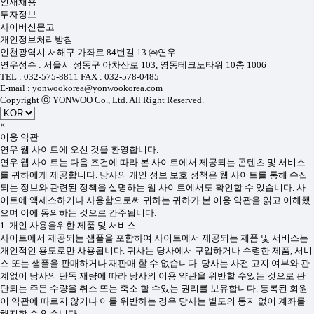
인재채용
투자정보
사이버신문고
개인정보처리방침
인천광역시 서해구 가좌로 84번길 13 ㈜연우
연우성수 : 서울시 성동구 아차산로 103, 영동테크노타워 10층 1006
TEL : 032-575-8811 FAX : 032-578-0485
E-mail : yonwookorea@yonwookorea.com
Copyright ⓒ YONWOO Co., Ltd. All Right Reserved.
×
이용 약관
연우 웹 사이트에 오신 것을 환영합니다.
연우 웹 사이트는 다음 조건에 따라 본 사이트에서 제공되는 콘텐츠 및 서비스
를 귀하에게 제공합니다. 당사의 개인 정보 보호 정책은 웹 사이트를 통해 수집
되는 정보와 관련된 정책을 설명하는 웹 사이트에서도 확인할 수 있습니다. 사
이트에 액세스하거나 사용함으로써 귀하는 귀하가 본 이용 약관을 읽고 이해했
으며 이에 동의하는 것으로 간주됩니다.
1. 개인 사용을위한 제품 및 서비스
사이트에서 제공되는 샘플을 포함하여 사이트에서 제공되는 제품 및 서비스는
개인적인 용도로만 사용됩니다. 귀사는 당사에서 구입하거나 수령한 제품, 서비
스 또는 샘플을 판매하거나 재판매 할 수 없습니다. 당사는 사전 고지 여부와 관
계없이 당사의 단독 재량에 따라 당사의 이용 약관을 위반할 수있는 것으로 판
단되는 주문 수량을 취소 또는 축소 할 수있는 권리를 보유합니다. 등록된 회원
이 약관에 따르지 않거나 이를 위반하는 경우 당사는 별도의 통지 없이 계좌를
해지할 수 있습니다.