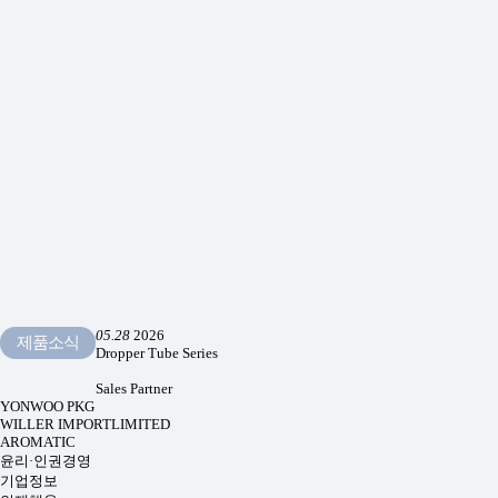
05.28
2026
제품소식
Dropper Tube Series
Sales Partner
YONWOO PKG
WILLER IMPORTLIMITED
AROMATIC
윤리·인권경영
기업정보