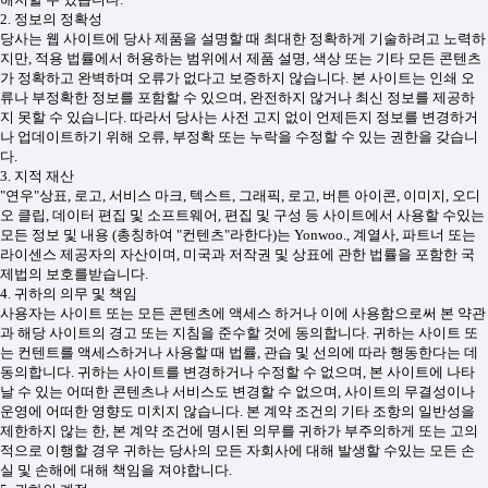
2. 정보의 정확성
당사는 웹 사이트에 당사 제품을 설명할 때 최대한 정확하게 기술하려고 노력하
지만, 적용 법률에서 허용하는 범위에서 제품 설명, 색상 또는 기타 모든 콘텐츠
가 정확하고 완벽하며 오류가 없다고 보증하지 않습니다. 본 사이트는 인쇄 오
류나 부정확한 정보를 포함할 수 있으며, 완전하지 않거나 최신 정보를 제공하
지 못할 수 있습니다. 따라서 당사는 사전 고지 없이 언제든지 정보를 변경하거
나 업데이트하기 위해 오류, 부정확 또는 누락을 수정할 수 있는 권한을 갖습니
다.
3. 지적 재산
"연우"상표, 로고, 서비스 마크, 텍스트, 그래픽, 로고, 버튼 아이콘, 이미지, 오디
오 클립, 데이터 편집 및 소프트웨어, 편집 및 구성 등 사이트에서 사용할 수있는
모든 정보 및 내용 (총칭하여 "컨텐츠"라한다)는 Yonwoo., 계열사, 파트너 또는
라이센스 제공자의 자산이며, 미국과 저작권 및 상표에 관한 법률을 포함한 국
제법의 보호를받습니다.
4. 귀하의 의무 및 책임
사용자는 사이트 또는 모든 콘텐츠에 액세스 하거나 이에 사용함으로써 본 약관
과 해당 사이트의 경고 또는 지침을 준수할 것에 동의합니다. 귀하는 사이트 또
는 컨텐트를 액세스하거나 사용할 때 법률, 관습 및 선의에 따라 행동한다는 데
동의합니다. 귀하는 사이트를 변경하거나 수정할 수 없으며, 본 사이트에 나타
날 수 있는 어떠한 콘텐츠나 서비스도 변경할 수 없으며, 사이트의 무결성이나
운영에 어떠한 영향도 미치지 않습니다. 본 계약 조건의 기타 조항의 일반성을
제한하지 않는 한, 본 계약 조건에 명시된 의무를 귀하가 부주의하게 또는 고의
적으로 이행할 경우 귀하는 당사의 모든 자회사에 대해 발생할 수있는 모든 손
실 및 손해에 대해 책임을 져야합니다.