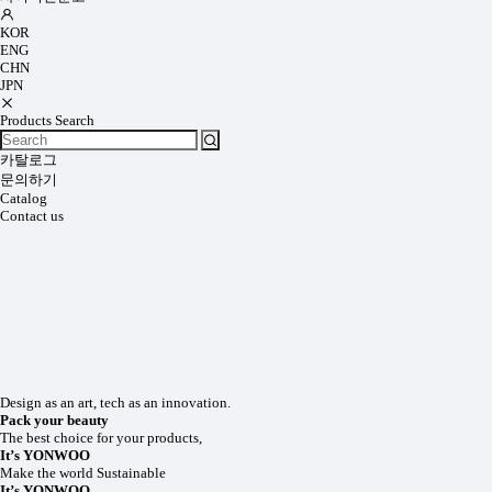
KOR
ENG
CHN
JPN
Products Search
카탈로그
문의하기
Catalog
Contact us
Design as an art, tech as an innovation.
Pack your beauty
The best choice for your products,
It’s YONWOO
Make the world Sustainable
It’s YONWOO