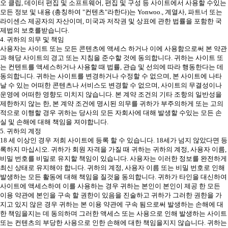
오 클립, 데이터 편집 및 소프트웨어, 편집 및 구성 등 사이트에서 사용할 수있는
모든 정보 및 내용 (총칭하여 "컨텐츠"라한다)는 Yonwoo., 계열사, 파트너 또는
라이센스 제공자의 자산이며, 미국과 저작권 및 상표에 관한 법률을 포함한 국
제법의 보호를받습니다.
4. 귀하의 의무 및 책임
사용자는 사이트 또는 모든 콘텐츠에 액세스 하거나 이에 사용함으로써 본 약관
과 해당 사이트의 경고 또는 지침을 준수할 것에 동의합니다. 귀하는 사이트 또
는 컨텐트를 액세스하거나 사용할 때 법률, 관습 및 선의에 따라 행동한다는 데
동의합니다. 귀하는 사이트를 변경하거나 수정할 수 없으며, 본 사이트에 나타
날 수 있는 어떠한 콘텐츠나 서비스도 변경할 수 없으며, 사이트의 무결성이나
운영에 어떠한 영향도 미치지 않습니다. 본 계약 조건의 기타 조항의 일반성을
제한하지 않는 한, 본 계약 조건에 명시된 의무를 귀하가 부주의하게 또는 고의
적으로 이행할 경우 귀하는 당사의 모든 자회사에 대해 발생할 수있는 모든 손
실 및 손해에 대해 책임을 져야합니다.
5. 귀하의 계정
18 세 이상인 경우 저희 사이트에 등록 할 수 있습니다. 18세가 넘지 않았다면 등
록하지 마십시오. 귀하가 회원 자격을 가질 때 귀하는 귀하의 계정, 사용자 이름,
비밀 번호를 비밀로 유지할 책임이 있습니다. 사용자는 이러한 정보를 완전하게
최신 상태로 유지해야 합니다. 귀하의 계정, 사용자 이름 또는 비밀 번호로 인해
발생하는 모든 활동에 대해 책임을 질것을 동의합니다. 귀하가 타인을 대신하여
사이트에 액세스하여 이를 사용하는 경우 귀하는 본인이 본인이 제공 한 모든
이용 약관에 본인을 구속 할 권한이 있음을 진술하고 귀하가 그러한 권한을 가
지고 있지 않은 경우 귀하는 본 이용 약관에 구속 됨으로써 발생하는 손해에 대
한 책임을지는 데 동의하며 그러한 액세스 또는 사용으로 인해 발생하는 사이트
또는 컨텐츠의 부당한 사용으로 인한 손해에 대한 책임을지지 않습니다. 귀하는