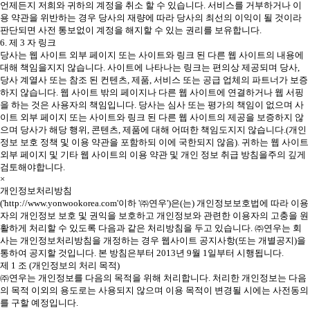
언제든지 저희와 귀하의 계정을 취소 할 수 있습니다. 서비스를 거부하거나 이
용 약관을 위반하는 경우 당사의 재량에 따라 당사의 최선의 이익이 될 것이라
판단되면 사전 통보없이 계정을 해지할 수 있는 권리를 보유합니다.
6. 제 3 자 링크
당사는 웹 사이트 외부 페이지 또는 사이트와 링크 된 다른 웹 사이트의 내용에
대해 책임을지지 않습니다. 사이트에 나타나는 링크는 편의상 제공되며 당사,
당사 계열사 또는 참조 된 컨텐츠, 제품, 서비스 또는 공급 업체의 파트너가 보증
하지 않습니다. 웹 사이트 밖의 페이지나 다른 웹 사이트에 연결하거나 웹 서핑
을 하는 것은 사용자의 책임입니다. 당사는 심사 또는 평가의 책임이 없으며 사
이트 외부 페이지 또는 사이트와 링크 된 다른 웹 사이트의 제공을 보증하지 않
으며 당사가 해당 행위, 콘텐츠, 제품에 대해 어떠한 책임도지지 않습니다.(개인
정보 보호 정책 및 이용 약관을 포함하되 이에 국한되지 않음). 귀하는 웹 사이트
외부 페이지 및 기타 웹 사이트의 이용 약관 및 개인 정보 취급 방침을주의 깊게
검토해야합니다.
×
개인정보처리방침
('http://www.yonwookorea.com'이하 '㈜연우')은(는) 개인정보보호법에 따라 이용
자의 개인정보 보호 및 권익을 보호하고 개인정보와 관련한 이용자의 고충을 원
활하게 처리할 수 있도록 다음과 같은 처리방침을 두고 있습니다. ㈜연우는 회
사는 개인정보처리방침을 개정하는 경우 웹사이트 공지사항(또는 개별공지)을
통하여 공지할 것입니다. 본 방침은부터 2013년 9월 1일부터 시행됩니다.
제 1 조 (개인정보의 처리 목적)
㈜연우는 개인정보를 다음의 목적을 위해 처리합니다. 처리한 개인정보는 다음
의 목적 이외의 용도로는 사용되지 않으며 이용 목적이 변경될 시에는 사전동의
를 구할 예정입니다.