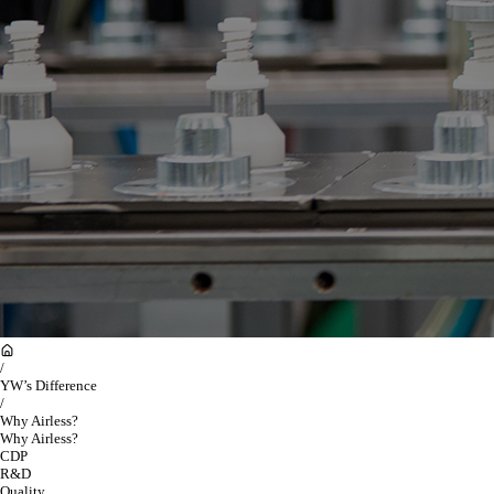
/
YW’s Difference
/
Why Airless?
Why Airless?
CDP
R&D
Quality