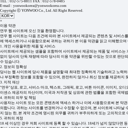
TEL : 032-575-8811 FAX : 032-578-0485
E-mail : yonwookorea@yonwookorea.com
Copyright ⓒ YONWOO Co., Ltd. All Right Reserved.
×
이용 약관
연우 웹 사이트에 오신 것을 환영합니다.
연우 웹 사이트는 다음 조건에 따라 본 사이트에서 제공되는 콘텐츠 및 서비스를
에 액세스하거나 사용함으로써 귀하는 귀하가 본 이용 약관을 읽고 이해했으며 
1. 개인 사용을위한 제품 및 서비스
사이트에서 제공되는 샘플을 포함하여 사이트에서 제공되는 제품 및 서비스는 개
없이 당사의 단독 재량에 따라 당사의 이용 약관을 위반할 수있는 것으로 판단되
수 있습니다.
2. 정보의 정확성
당사는 웹 사이트에 당사 제품을 설명할 때 최대한 정확하게 기술하려고 노력하지
나 부정확한 정보를 포함할 수 있으며, 완전하지 않거나 최신 정보를 제공하지 
3. 지적 재산
"연우"상표, 로고, 서비스 마크, 텍스트, 그래픽, 로고, 버튼 아이콘, 이미지, 오
이센스 제공자의 자산이며, 미국과 저작권 및 상표에 관한 법률을 포함한 국제
4. 귀하의 의무 및 책임
사용자는 사이트 또는 모든 콘텐츠에 액세스 하거나 이에 사용함으로써 본 약관과
의합니다. 귀하는 사이트를 변경하거나 수정할 수 없으며, 본 사이트에 나타날 
지 않는 한, 본 계약 조건에 명시된 의무를 귀하가 부주의하게 또는 고의적으로
5. 귀하의 계정
18 세 이상인 경우 저희 사이트에 등록 할 수 있습니다. 18세가 넘지 않았다면