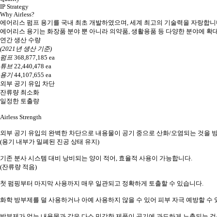
IP Strategy
Why Airless?
에어리스 펌프 용기를 국내 최초 개발하였으며, 세계 최고의 기술력을 자랑합니
에어리스 용기는 화장품 분야 뿐 아니라 의약품, 생활용품 등 다양한 분야에 확
연간 생산 수량
(2021년 생산 기준)
펌프
449,850,226
ea
튜브
27,366,436
ea
용기
53,789,823
ea
외부 공기 유입 차단
잔류량 최소화
일정한 토출량
Airless Strength
외부 공기 유입의 완벽한 차단으로 내용물이 공기 중으로 산화/오염되는 것을 방
(용기 내부가 밀폐된 진공 상태 유지)
기존 분사 시스템 대비 낭비되는 양이 적어, 효율적 사용이 가능합니다.
(잔류량 적음)
첫 펌핑부터 마지막 사용까지 매우 일관되고 정확하게 토출할 수 있습니다.
화학 방부제를 덜 사용하거나 아예 사용하지 않을 수 있어 피부 자극 예방할 수 
방부제가 없는 내용물과 같은 다소 민감한 제품이 공기에 과도하게 노출되는 것을