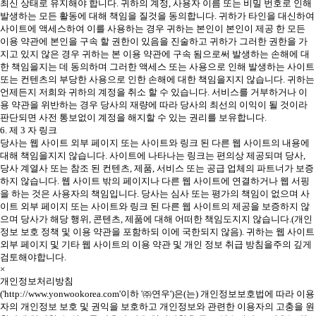
최신 상태로 유지해야 합니다. 귀하의 계정, 사용자 이름 또는 비밀 번호로 인해
발생하는 모든 활동에 대해 책임을 질것을 동의합니다. 귀하가 타인을 대신하여
사이트에 액세스하여 이를 사용하는 경우 귀하는 본인이 본인이 제공 한 모든
이용 약관에 본인을 구속 할 권한이 있음을 진술하고 귀하가 그러한 권한을 가
지고 있지 않은 경우 귀하는 본 이용 약관에 구속 됨으로써 발생하는 손해에 대
한 책임을지는 데 동의하며 그러한 액세스 또는 사용으로 인해 발생하는 사이트
또는 컨텐츠의 부당한 사용으로 인한 손해에 대한 책임을지지 않습니다. 귀하는
언제든지 저희와 귀하의 계정을 취소 할 수 있습니다. 서비스를 거부하거나 이
용 약관을 위반하는 경우 당사의 재량에 따라 당사의 최선의 이익이 될 것이라
판단되면 사전 통보없이 계정을 해지할 수 있는 권리를 보유합니다.
6. 제 3 자 링크
당사는 웹 사이트 외부 페이지 또는 사이트와 링크 된 다른 웹 사이트의 내용에
대해 책임을지지 않습니다. 사이트에 나타나는 링크는 편의상 제공되며 당사,
당사 계열사 또는 참조 된 컨텐츠, 제품, 서비스 또는 공급 업체의 파트너가 보증
하지 않습니다. 웹 사이트 밖의 페이지나 다른 웹 사이트에 연결하거나 웹 서핑
을 하는 것은 사용자의 책임입니다. 당사는 심사 또는 평가의 책임이 없으며 사
이트 외부 페이지 또는 사이트와 링크 된 다른 웹 사이트의 제공을 보증하지 않
으며 당사가 해당 행위, 콘텐츠, 제품에 대해 어떠한 책임도지지 않습니다.(개인
정보 보호 정책 및 이용 약관을 포함하되 이에 국한되지 않음). 귀하는 웹 사이트
외부 페이지 및 기타 웹 사이트의 이용 약관 및 개인 정보 취급 방침을주의 깊게
검토해야합니다.
×
개인정보처리방침
('http://www.yonwookorea.com'이하 '㈜연우')은(는) 개인정보보호법에 따라 이용
자의 개인정보 보호 및 권익을 보호하고 개인정보와 관련한 이용자의 고충을 원