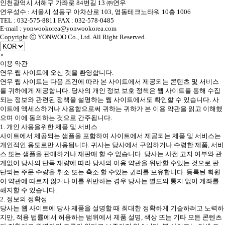
인천광역시 서해구 가좌로 84번길 13 ㈜연우
연우성수 : 서울시 성동구 아차산로 103, 영동테크노타워 10층 1006
TEL : 032-575-8811 FAX : 032-578-0485
E-mail : yonwookorea@yonwookorea.com
Copyright ⓒ YONWOO Co., Ltd. All Right Reserved.
×
이용 약관
연우 웹 사이트에 오신 것을 환영합니다.
연우 웹 사이트는 다음 조건에 따라 본 사이트에서 제공되는 콘텐츠 및 서비스
를 귀하에게 제공합니다. 당사의 개인 정보 보호 정책은 웹 사이트를 통해 수집
되는 정보와 관련된 정책을 설명하는 웹 사이트에서도 확인할 수 있습니다. 사
이트에 액세스하거나 사용함으로써 귀하는 귀하가 본 이용 약관을 읽고 이해했
으며 이에 동의하는 것으로 간주됩니다.
1. 개인 사용을위한 제품 및 서비스
사이트에서 제공되는 샘플을 포함하여 사이트에서 제공되는 제품 및 서비스는
개인적인 용도로만 사용됩니다. 귀사는 당사에서 구입하거나 수령한 제품, 서비
스 또는 샘플을 판매하거나 재판매 할 수 없습니다. 당사는 사전 고지 여부와 관
계없이 당사의 단독 재량에 따라 당사의 이용 약관을 위반할 수있는 것으로 판
단되는 주문 수량을 취소 또는 축소 할 수있는 권리를 보유합니다. 등록된 회원
이 약관에 따르지 않거나 이를 위반하는 경우 당사는 별도의 통지 없이 계좌를
해지할 수 있습니다.
2. 정보의 정확성
당사는 웹 사이트에 당사 제품을 설명할 때 최대한 정확하게 기술하려고 노력하
지만, 적용 법률에서 허용하는 범위에서 제품 설명, 색상 또는 기타 모든 콘텐츠