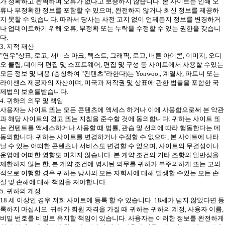
가 정확하고 완벽하며 오류가 없다고 보증하지 않습니다. 본 사이트는 인쇄 오
류나 부정확한 정보를 포함할 수 있으며, 완전하지 않거나 최신 정보를 제공하
지 못할 수 있습니다. 따라서 당사는 사전 고지 없이 언제든지 정보를 변경하거
나 업데이트하기 위해 오류, 부정확 또는 누락을 수정할 수 있는 권한을 갖습니
다.
3. 지적 재산
"연우"상표, 로고, 서비스 마크, 텍스트, 그래픽, 로고, 버튼 아이콘, 이미지, 오디
오 클립, 데이터 편집 및 소프트웨어, 편집 및 구성 등 사이트에서 사용할 수있는
모든 정보 및 내용 (총칭하여 "컨텐츠"라한다)는 Yonwoo., 계열사, 파트너 또는
라이센스 제공자의 자산이며, 미국과 저작권 및 상표에 관한 법률을 포함한 국
제법의 보호를받습니다.
4. 귀하의 의무 및 책임
사용자는 사이트 또는 모든 콘텐츠에 액세스 하거나 이에 사용함으로써 본 약관
과 해당 사이트의 경고 또는 지침을 준수할 것에 동의합니다. 귀하는 사이트 또
는 컨텐트를 액세스하거나 사용할 때 법률, 관습 및 선의에 따라 행동한다는 데
동의합니다. 귀하는 사이트를 변경하거나 수정할 수 없으며, 본 사이트에 나타
날 수 있는 어떠한 콘텐츠나 서비스도 변경할 수 없으며, 사이트의 무결성이나
운영에 어떠한 영향도 미치지 않습니다. 본 계약 조건의 기타 조항의 일반성을
제한하지 않는 한, 본 계약 조건에 명시된 의무를 귀하가 부주의하게 또는 고의
적으로 이행할 경우 귀하는 당사의 모든 자회사에 대해 발생할 수있는 모든 손
실 및 손해에 대해 책임을 져야합니다.
5. 귀하의 계정
18 세 이상인 경우 저희 사이트에 등록 할 수 있습니다. 18세가 넘지 않았다면 등
록하지 마십시오. 귀하가 회원 자격을 가질 때 귀하는 귀하의 계정, 사용자 이름,
비밀 번호를 비밀로 유지할 책임이 있습니다. 사용자는 이러한 정보를 완전하게