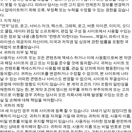
지 못할 수 있습니다. 따라서 당사는 사전 고지 없이 언제든지 정보를 변경하거
나 업데이트하기 위해 오류, 부정확 또는 누락을 수정할 수 있는 권한을 갖습니
다.
3. 지적 재산
"연우"상표, 로고, 서비스 마크, 텍스트, 그래픽, 로고, 버튼 아이콘, 이미지, 오디
오 클립, 데이터 편집 및 소프트웨어, 편집 및 구성 등 사이트에서 사용할 수있는
모든 정보 및 내용 (총칭하여 "컨텐츠"라한다)는 Yonwoo., 계열사, 파트너 또는
라이센스 제공자의 자산이며, 미국과 저작권 및 상표에 관한 법률을 포함한 국
제법의 보호를받습니다.
4. 귀하의 의무 및 책임
사용자는 사이트 또는 모든 콘텐츠에 액세스 하거나 이에 사용함으로써 본 약관
과 해당 사이트의 경고 또는 지침을 준수할 것에 동의합니다. 귀하는 사이트 또
는 컨텐트를 액세스하거나 사용할 때 법률, 관습 및 선의에 따라 행동한다는 데
동의합니다. 귀하는 사이트를 변경하거나 수정할 수 없으며, 본 사이트에 나타
날 수 있는 어떠한 콘텐츠나 서비스도 변경할 수 없으며, 사이트의 무결성이나
운영에 어떠한 영향도 미치지 않습니다. 본 계약 조건의 기타 조항의 일반성을
제한하지 않는 한, 본 계약 조건에 명시된 의무를 귀하가 부주의하게 또는 고의
적으로 이행할 경우 귀하는 당사의 모든 자회사에 대해 발생할 수있는 모든 손
실 및 손해에 대해 책임을 져야합니다.
5. 귀하의 계정
18 세 이상인 경우 저희 사이트에 등록 할 수 있습니다. 18세가 넘지 않았다면 등
록하지 마십시오. 귀하가 회원 자격을 가질 때 귀하는 귀하의 계정, 사용자 이름,
비밀 번호를 비밀로 유지할 책임이 있습니다. 사용자는 이러한 정보를 완전하게
최신 상태로 유지해야 합니다. 귀하의 계정, 사용자 이름 또는 비밀 번호로 인해
발생하는 모든 활동에 대해 책임을 질것을 동의합니다. 귀하가 타인을 대신하여