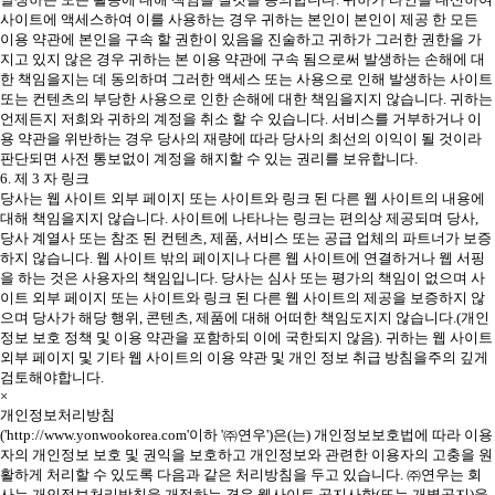
사이트에 액세스하여 이를 사용하는 경우 귀하는 본인이 본인이 제공 한 모든
이용 약관에 본인을 구속 할 권한이 있음을 진술하고 귀하가 그러한 권한을 가
지고 있지 않은 경우 귀하는 본 이용 약관에 구속 됨으로써 발생하는 손해에 대
한 책임을지는 데 동의하며 그러한 액세스 또는 사용으로 인해 발생하는 사이트
또는 컨텐츠의 부당한 사용으로 인한 손해에 대한 책임을지지 않습니다. 귀하는
언제든지 저희와 귀하의 계정을 취소 할 수 있습니다. 서비스를 거부하거나 이
용 약관을 위반하는 경우 당사의 재량에 따라 당사의 최선의 이익이 될 것이라
판단되면 사전 통보없이 계정을 해지할 수 있는 권리를 보유합니다.
6. 제 3 자 링크
당사는 웹 사이트 외부 페이지 또는 사이트와 링크 된 다른 웹 사이트의 내용에
대해 책임을지지 않습니다. 사이트에 나타나는 링크는 편의상 제공되며 당사,
당사 계열사 또는 참조 된 컨텐츠, 제품, 서비스 또는 공급 업체의 파트너가 보증
하지 않습니다. 웹 사이트 밖의 페이지나 다른 웹 사이트에 연결하거나 웹 서핑
을 하는 것은 사용자의 책임입니다. 당사는 심사 또는 평가의 책임이 없으며 사
이트 외부 페이지 또는 사이트와 링크 된 다른 웹 사이트의 제공을 보증하지 않
으며 당사가 해당 행위, 콘텐츠, 제품에 대해 어떠한 책임도지지 않습니다.(개인
정보 보호 정책 및 이용 약관을 포함하되 이에 국한되지 않음). 귀하는 웹 사이트
외부 페이지 및 기타 웹 사이트의 이용 약관 및 개인 정보 취급 방침을주의 깊게
검토해야합니다.
×
개인정보처리방침
('http://www.yonwookorea.com'이하 '㈜연우')은(는) 개인정보보호법에 따라 이용
자의 개인정보 보호 및 권익을 보호하고 개인정보와 관련한 이용자의 고충을 원
활하게 처리할 수 있도록 다음과 같은 처리방침을 두고 있습니다. ㈜연우는 회
사는 개인정보처리방침을 개정하는 경우 웹사이트 공지사항(또는 개별공지)을