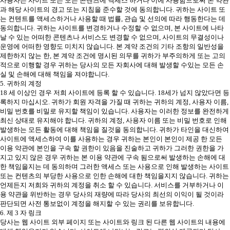
사용자는 사이트 또는 모든 콘텐츠에 액세스 하거나 이에 사용함으로써 본 약관
과 해당 사이트의 경고 또는 지침을 준수할 것에 동의합니다. 귀하는 사이트 또
는 컨텐트를 액세스하거나 사용할 때 법률, 관습 및 선의에 따라 행동한다는 데
동의합니다. 귀하는 사이트를 변경하거나 수정할 수 없으며, 본 사이트에 나타
날 수 있는 어떠한 콘텐츠나 서비스도 변경할 수 없으며, 사이트의 무결성이나
운영에 어떠한 영향도 미치지 않습니다. 본 계약 조건의 기타 조항의 일반성을
제한하지 않는 한, 본 계약 조건에 명시된 의무를 귀하가 부주의하게 또는 고의
적으로 이행할 경우 귀하는 당사의 모든 자회사에 대해 발생할 수있는 모든 손
실 및 손해에 대해 책임을 져야합니다.
5. 귀하의 계정
18 세 이상인 경우 저희 사이트에 등록 할 수 있습니다. 18세가 넘지 않았다면 등
록하지 마십시오. 귀하가 회원 자격을 가질 때 귀하는 귀하의 계정, 사용자 이름,
비밀 번호를 비밀로 유지할 책임이 있습니다. 사용자는 이러한 정보를 완전하게
최신 상태로 유지해야 합니다. 귀하의 계정, 사용자 이름 또는 비밀 번호로 인해
발생하는 모든 활동에 대해 책임을 질것을 동의합니다. 귀하가 타인을 대신하여
사이트에 액세스하여 이를 사용하는 경우 귀하는 본인이 본인이 제공 한 모든
이용 약관에 본인을 구속 할 권한이 있음을 진술하고 귀하가 그러한 권한을 가
지고 있지 않은 경우 귀하는 본 이용 약관에 구속 됨으로써 발생하는 손해에 대
한 책임을지는 데 동의하며 그러한 액세스 또는 사용으로 인해 발생하는 사이트
또는 컨텐츠의 부당한 사용으로 인한 손해에 대한 책임을지지 않습니다. 귀하는
언제든지 저희와 귀하의 계정을 취소 할 수 있습니다. 서비스를 거부하거나 이
용 약관을 위반하는 경우 당사의 재량에 따라 당사의 최선의 이익이 될 것이라
판단되면 사전 통보없이 계정을 해지할 수 있는 권리를 보유합니다.
6. 제 3 자 링크
당사는 웹 사이트 외부 페이지 또는 사이트와 링크 된 다른 웹 사이트의 내용에