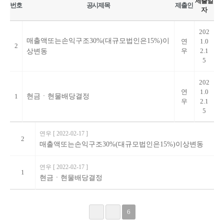
제출일
번호
공시제목
제출인
자
202
매출액또는손익구조30%(대규모법인은15%)이
연
1.0
2
우
2.1
상변동
5
202
연
1.0
1
현금ㆍ현물배당결정
우
2.1
5
연우
[ 2022-02-17 ]
2
매출액또는손익구조30%(대규모법인은15%)이상변동
연우
[ 2022-02-17 ]
1
현금ㆍ현물배당결정
6