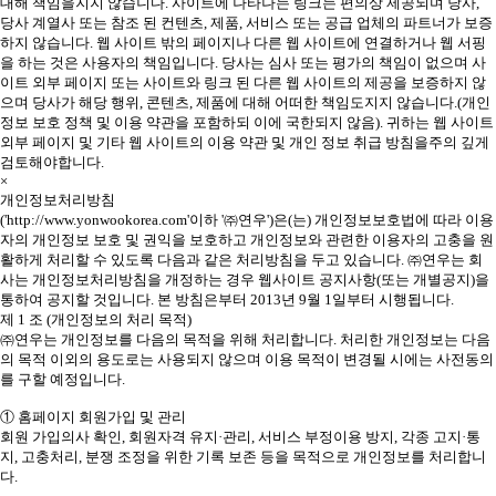
대해 책임을지지 않습니다. 사이트에 나타나는 링크는 편의상 제공되며 당사,
당사 계열사 또는 참조 된 컨텐츠, 제품, 서비스 또는 공급 업체의 파트너가 보증
하지 않습니다. 웹 사이트 밖의 페이지나 다른 웹 사이트에 연결하거나 웹 서핑
을 하는 것은 사용자의 책임입니다. 당사는 심사 또는 평가의 책임이 없으며 사
이트 외부 페이지 또는 사이트와 링크 된 다른 웹 사이트의 제공을 보증하지 않
으며 당사가 해당 행위, 콘텐츠, 제품에 대해 어떠한 책임도지지 않습니다.(개인
정보 보호 정책 및 이용 약관을 포함하되 이에 국한되지 않음). 귀하는 웹 사이트
외부 페이지 및 기타 웹 사이트의 이용 약관 및 개인 정보 취급 방침을주의 깊게
검토해야합니다.
×
개인정보처리방침
('http://www.yonwookorea.com'이하 '㈜연우')은(는) 개인정보보호법에 따라 이용
자의 개인정보 보호 및 권익을 보호하고 개인정보와 관련한 이용자의 고충을 원
활하게 처리할 수 있도록 다음과 같은 처리방침을 두고 있습니다. ㈜연우는 회
사는 개인정보처리방침을 개정하는 경우 웹사이트 공지사항(또는 개별공지)을
통하여 공지할 것입니다. 본 방침은부터 2013년 9월 1일부터 시행됩니다.
제 1 조 (개인정보의 처리 목적)
㈜연우는 개인정보를 다음의 목적을 위해 처리합니다. 처리한 개인정보는 다음
의 목적 이외의 용도로는 사용되지 않으며 이용 목적이 변경될 시에는 사전동의
를 구할 예정입니다.
① 홈페이지 회원가입 및 관리
회원 가입의사 확인, 회원자격 유지·관리, 서비스 부정이용 방지, 각종 고지·통
지, 고충처리, 분쟁 조정을 위한 기록 보존 등을 목적으로 개인정보를 처리합니
다.