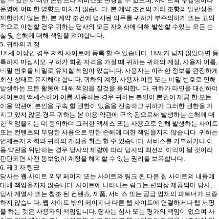
날 수 있는 어떠한 콘텐츠나 서비스도 변경할 수 없으며, 사이트의 무결성이나
운영에 어떠한 영향도 미치지 않습니다. 본 계약 조건의 기타 조항의 일반성을
제한하지 않는 한, 본 계약 조건에 명시된 의무를 귀하가 부주의하게 또는 고의
적으로 이행할 경우 귀하는 당사의 모든 자회사에 대해 발생할 수있는 모든 손
실 및 손해에 대해 책임을 져야합니다.
5. 귀하의 계정
18 세 이상인 경우 저희 사이트에 등록 할 수 있습니다. 18세가 넘지 않았다면 등
록하지 마십시오. 귀하가 회원 자격을 가질 때 귀하는 귀하의 계정, 사용자 이름,
비밀 번호를 비밀로 유지할 책임이 있습니다. 사용자는 이러한 정보를 완전하게
최신 상태로 유지해야 합니다. 귀하의 계정, 사용자 이름 또는 비밀 번호로 인해
발생하는 모든 활동에 대해 책임을 질것을 동의합니다. 귀하가 타인을 대신하여
사이트에 액세스하여 이를 사용하는 경우 귀하는 본인이 본인이 제공 한 모든
이용 약관에 본인을 구속 할 권한이 있음을 진술하고 귀하가 그러한 권한을 가
지고 있지 않은 경우 귀하는 본 이용 약관에 구속 됨으로써 발생하는 손해에 대
한 책임을지는 데 동의하며 그러한 액세스 또는 사용으로 인해 발생하는 사이트
또는 컨텐츠의 부당한 사용으로 인한 손해에 대한 책임을지지 않습니다. 귀하는
언제든지 저희와 귀하의 계정을 취소 할 수 있습니다. 서비스를 거부하거나 이
용 약관을 위반하는 경우 당사의 재량에 따라 당사의 최선의 이익이 될 것이라
판단되면 사전 통보없이 계정을 해지할 수 있는 권리를 보유합니다.
6. 제 3 자 링크
당사는 웹 사이트 외부 페이지 또는 사이트와 링크 된 다른 웹 사이트의 내용에
대해 책임을지지 않습니다. 사이트에 나타나는 링크는 편의상 제공되며 당사,
당사 계열사 또는 참조 된 컨텐츠, 제품, 서비스 또는 공급 업체의 파트너가 보증
하지 않습니다. 웹 사이트 밖의 페이지나 다른 웹 사이트에 연결하거나 웹 서핑
을 하는 것은 사용자의 책임입니다. 당사는 심사 또는 평가의 책임이 없으며 사