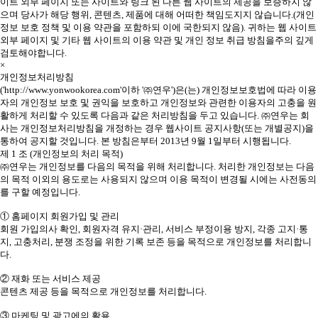
이트 외부 페이지 또는 사이트와 링크 된 다른 웹 사이트의 제공을 보증하지 않
으며 당사가 해당 행위, 콘텐츠, 제품에 대해 어떠한 책임도지지 않습니다.(개인
정보 보호 정책 및 이용 약관을 포함하되 이에 국한되지 않음). 귀하는 웹 사이트
외부 페이지 및 기타 웹 사이트의 이용 약관 및 개인 정보 취급 방침을주의 깊게
검토해야합니다.
×
개인정보처리방침
('http://www.yonwookorea.com'이하 '㈜연우')은(는) 개인정보보호법에 따라 이용
자의 개인정보 보호 및 권익을 보호하고 개인정보와 관련한 이용자의 고충을 원
활하게 처리할 수 있도록 다음과 같은 처리방침을 두고 있습니다. ㈜연우는 회
사는 개인정보처리방침을 개정하는 경우 웹사이트 공지사항(또는 개별공지)을
통하여 공지할 것입니다. 본 방침은부터 2013년 9월 1일부터 시행됩니다.
제 1 조 (개인정보의 처리 목적)
㈜연우는 개인정보를 다음의 목적을 위해 처리합니다. 처리한 개인정보는 다음
의 목적 이외의 용도로는 사용되지 않으며 이용 목적이 변경될 시에는 사전동의
를 구할 예정입니다.
① 홈페이지 회원가입 및 관리
회원 가입의사 확인, 회원자격 유지·관리, 서비스 부정이용 방지, 각종 고지·통
지, 고충처리, 분쟁 조정을 위한 기록 보존 등을 목적으로 개인정보를 처리합니
다.
② 재화 또는 서비스 제공
콘텐츠 제공 등을 목적으로 개인정보를 처리합니다.
③ 마케팅 및 광고에의 활용