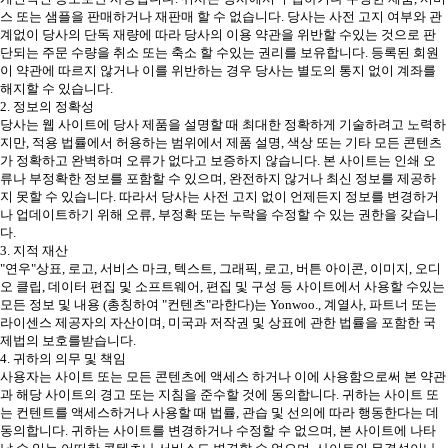
스 또는 샘플을 판매하거나 재판매 할 수 없습니다. 당사는 사전 고지 여부와 관
계없이 당사의 단독 재량에 따라 당사의 이용 약관을 위반할 수있는 것으로 판
단되는 주문 수량을 취소 또는 축소 할 수있는 권리를 보유합니다. 등록된 회원
이 약관에 따르지 않거나 이를 위반하는 경우 당사는 별도의 통지 없이 계좌를
해지할 수 있습니다.
2. 정보의 정확성
당사는 웹 사이트에 당사 제품을 설명할 때 최대한 정확하게 기술하려고 노력하
지만, 적용 법률에서 허용하는 범위에서 제품 설명, 색상 또는 기타 모든 콘텐츠
가 정확하고 완벽하며 오류가 없다고 보증하지 않습니다. 본 사이트는 인쇄 오
류나 부정확한 정보를 포함할 수 있으며, 완전하지 않거나 최신 정보를 제공하
지 못할 수 있습니다. 따라서 당사는 사전 고지 없이 언제든지 정보를 변경하거
나 업데이트하기 위해 오류, 부정확 또는 누락을 수정할 수 있는 권한을 갖습니
다.
3. 지적 재산
"연우"상표, 로고, 서비스 마크, 텍스트, 그래픽, 로고, 버튼 아이콘, 이미지, 오디
오 클립, 데이터 편집 및 소프트웨어, 편집 및 구성 등 사이트에서 사용할 수있는
모든 정보 및 내용 (총칭하여 "컨텐츠"라한다)는 Yonwoo., 계열사, 파트너 또는
라이센스 제공자의 자산이며, 미국과 저작권 및 상표에 관한 법률을 포함한 국
제법의 보호를받습니다.
4. 귀하의 의무 및 책임
사용자는 사이트 또는 모든 콘텐츠에 액세스 하거나 이에 사용함으로써 본 약관
과 해당 사이트의 경고 또는 지침을 준수할 것에 동의합니다. 귀하는 사이트 또
는 컨텐트를 액세스하거나 사용할 때 법률, 관습 및 선의에 따라 행동한다는 데
동의합니다. 귀하는 사이트를 변경하거나 수정할 수 없으며, 본 사이트에 나타